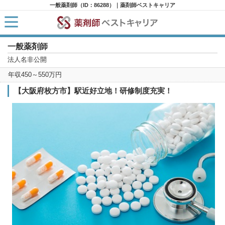
一般薬剤師（ID：86288）｜薬剤師ベストキャリア
一般薬剤師
HOME
求人検索
法人名非公開
新着求人
年収450～550万円
求人ランキング
キャリアアドバイザー紹介
【大阪府枚方市】駅近好立地！研修制度充実！
コラム
転職支援サービスに申し込む