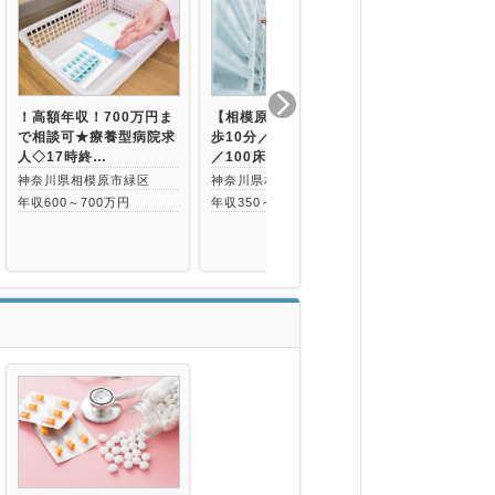
！高額年収！700万円ま
【相模原市】最寄り駅徒
最寄り駅から
で相談可★療養型病院求
歩10分／年間休日124日
通勤便利♪総
人◇17時終…
／100床…
需しており学
神奈川県相模原市緑区
神奈川県相模原市中央区
神奈川県相模
年収600～700万円
年収350～500万円
橋本(神奈川県
6分
年収480～60