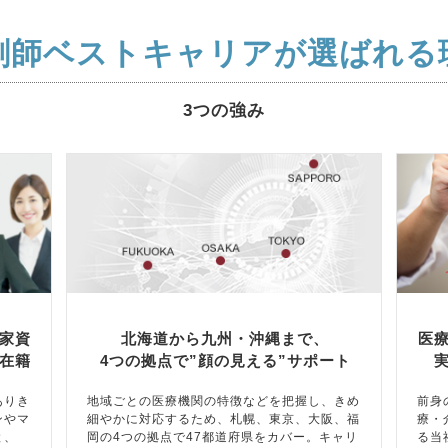
剤師ベストキャリアが選ばれる
3つの強み
家資
北海道から九州・沖縄まで、
医
在籍
4つの拠点で”顔の見える”サポート
ありき
地域ごとの医療機関の特徴などを把握し、きめ
前身
ンやマ
細やかに対応するため、札幌、東京、大阪、福
療・
と、
岡の4つの拠点で47都道府県をカバー。キャリ
る当