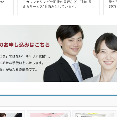
ない、
アカウンセリングや面接の同行など、”顔の見
量が
えるサービス”を強みとしています。
30