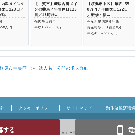
】内科メインの
【古賀市】糖尿内科メイ
【横浜市中区】年収~55
休日123日／
ンの薬局／年間休日123
0万円／年間休日122日
通勤…
日／18時終…
／研修・福…
市
福岡県古賀市
神奈川県横浜市中区
550万円
年収450～550万円
黄金町駅より徒歩8分
年収450～550万円
模原市中央区
≫
法人名非公開の求人詳細
方針
クッキーポリシー
サイトマップ
動作確認済環
Copyright © MRT Inc. All Rights Reserved.