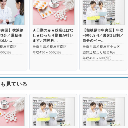
>
市南区】横浜線
★日勤のみ★残業ほぼな
【相模原市中央区】年収
歩3分／通勤便
し★ゆったり勤務が叶い
~600万円／週休2日制／
験浅い…
ます♪ 精神科…
自分のペー…
模原市南区
神奈川県相模原市南区
神奈川県相模原市中央区
600万円
年収430～550万円
淵野辺駅より徒歩6分
年収450～600万円
れも見ている