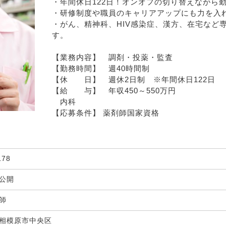
・年間休日122日！オンオフの切り替えながら
・研修制度や職員のキャリアアップにも力を入
・がん、精神科、HIV感染症、漢方、在宅など
す。
【業務内容】　調剤・投薬・監査　
【勤務時間】　週40時間制
【休　　日】　週休2日制　※年間休日122日
【給　　与】　年収450～550万円
　内科
【応募条件】 薬剤師国家資格
178
非公開
剤師
相模原市中央区