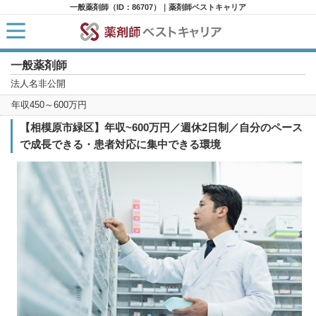
一般薬剤師（ID：86707）｜薬剤師ベストキャリア
一般薬剤師
HOME
求人検索
法人名非公開
新着求人
年収450～600万円
求人ランキング
キャリアアドバイザー紹介
【相模原市緑区】年収~600万円／週休2日制／自分のペース
コラム
で成長できる・患者対応に集中できる環境
転職支援サービスに申し込む