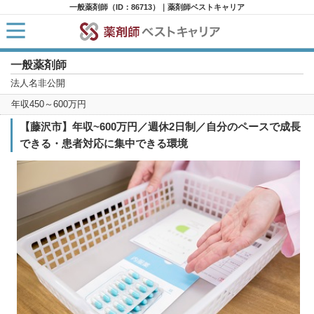
一般薬剤師（ID：86713）｜薬剤師ベストキャリア
一般薬剤師
HOME
求人検索
法人名非公開
新着求人
年収450～600万円
求人ランキング
キャリアアドバイザー紹介
【藤沢市】年収~600万円／週休2日制／自分のペースで成長
コラム
できる・患者対応に集中できる環境
転職支援サービスに申し込む