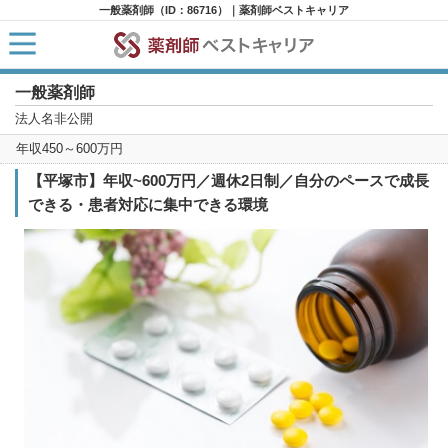
一般薬剤師（ID：86716）｜薬剤師ベストキャリア
一般薬剤師
HOME
求人検索
法人名非公開
新着求人
年収450～600万円
求人ランキング
キャリアアドバイザー紹介
【平塚市】年収~600万円／週休2日制／自分のペースで成長
コラム
できる・患者対応に集中できる環境
転職支援サービスに申し込む