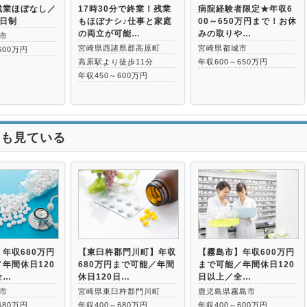
残業ほぼなし／
17時30分で終業！残業
病院経験者限定★年収6
2日制
もほぼナシ♪仕事と家庭
00～650万円まで！お休
の両立が可能…
みの取りや…
市
宮崎県西諸県郡高原町
宮崎県都城市
600万円
高原駅より徒歩11分
年収600～650万円
年収450～600万円
れも見ている
年収680万円
【東臼杵郡門川町】年収
【霧島市】年収600万円
年間休日120
680万円まで可能／年間
まで可能／年間休日120
全…
休日120日…
日以上／全…
市
宮崎県東臼杵郡門川町
鹿児島県霧島市
680万円
年収400～680万円
年収400～600万円