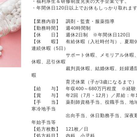
・福利厚生＆研修制度充実の大手企業です。
・年間休日120日以上でお休もしっかり取れま
【業務内容】　調剤・監査・服薬指導
【勤務時間】　週40時間制
【休　　日】　週休2日制　※年間休日120日
【休　　暇】　有給休暇（入社時付与）、夏期休
連続休暇（5日） 
　　　　　　　サポート休暇、メモリアル休暇
休暇、忌引休暇
　　　　　　　裁判員休暇、結婚休暇、妊婦通
暇
　　　　　　　育児休業（子が3歳になるまで）
【給　　与】　年収400～680万円程度　※経
【賞　　与】　年2回（7月・12月）／昇給：年1
【手　　当】　薬剤師資格手当、役職手当、地
寒冷地手当
　　　　　　　出向手当、休日勤務手当、深夜
年始手当等
【処方枚数】　121枚／日
【処方科目】　内科、小児科