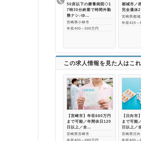
50床以下の療養病院◇1
都城市／
7時30分終業で時間外勤
完全週休
務ナシ♪ゆ…
宮崎県都城
宮崎県小林市
年収420～
年収400～500万円
この求人情報を見た人はこ
【宮崎市】年収680万円
【日向市】
まで可能／年間休日120
まで可能／
日以上／全…
日以上／
宮崎県宮崎市
宮崎県日向
年収400～680万円
年収400～