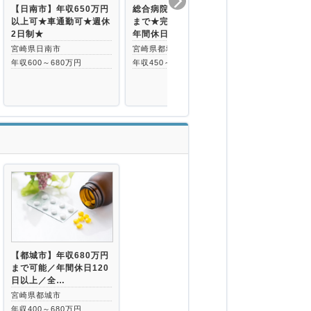
【日南市】年収650万円
総合病院◇年収610万円
【宮崎県東諸
以上可★車通勤可★週休
まで★完全週休2日制で
制度や福利厚
2日制★
年間休日12…
幅広い世代が
宮崎県日南市
宮崎県都城市
宮崎県東諸県
年収600～680万円
年収450～610万円
年収420～48
【都城市】年収680万円
まで可能／年間休日120
日以上／全…
宮崎県都城市
年収400～680万円