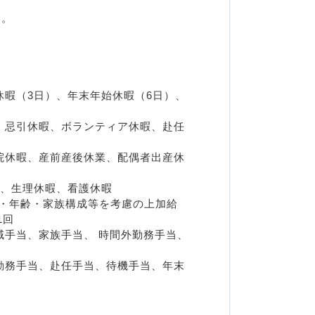
す。
暇（3日）、年末年始休暇（6日）、 
、忌引休暇、ボランティア休暇、赴任
院休暇、産前産後休業、配偶者出産休
、生理休暇、看護休暇 
験・年齢・家族構成等を考慮の上加給
回 
域手当、家族手当、 時間外勤務手当、
勤務手当、赴任手当、待機手当、年末