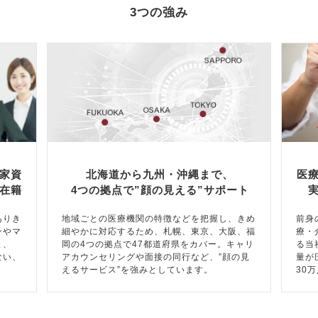
3つの強み
家資
北海道から九州・沖縄まで、
医
在籍
4つの拠点で”顔の見える”サポート
ありき
地域ごとの医療機関の特徴などを把握し、きめ
前身
ンやマ
細やかに対応するため、札幌、東京、大阪、福
療・
と、
岡の4つの拠点で47都道府県をカバー。キャリ
る当
ない、
アカウンセリングや面接の同行など、”顔の見
量が
えるサービス”を強みとしています。
30