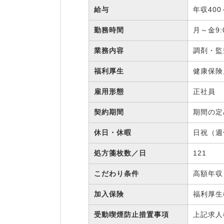
給与
年収400
勤務時間
月～金9:
業務内容
調剤・監
福利厚生
健康保険
雇用形態
正社員
契約期間
期間の
休日・休暇
日祝（週
処方箋枚数／日
121
こだわり条件
高額年収
加入保険
福利厚
受動喫煙防止措置事項
上記求人