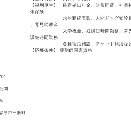
【福利厚生】　確定拠出年金、財形貯蓄、社員持
体保険
　　　　　　　永年勤続表彰、人間ドッグ受診費
、育児助成金
　　　　　　　入学祝金、妊婦短時間勤務、育
護短時間勤務
　　　　　　　各種宿泊施設、チケット利用など  
【応募条件】 薬剤師国家資格
701
非公開
剤師
諸県郡三股町
局