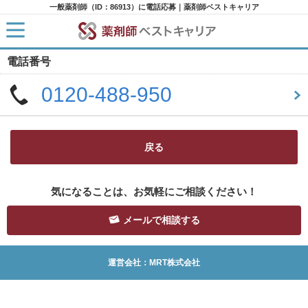
一般薬剤師（ID：86913）に電話応募｜薬剤師ベストキャリア
電話番号
HOME
求人検索
0120-488-950
新着求人
求人ランキング
キャリアアドバイザー紹介
コラム
転職支援サービスに申し込む
戻る
気になることは、お気軽にご相談ください！
メールで相談する
運営会社：MRT株式会社