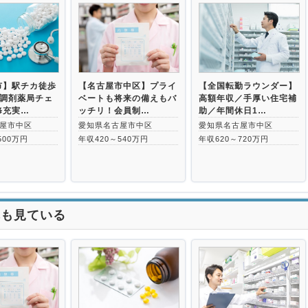
>
市】駅チカ徒歩
【名古屋市中区】プライ
【全国転勤ラウンダー】
手調剤薬局チェ
ベートも将来の備えもバ
高額年収／手厚い住宅補
修充実…
ッチリ！会員制…
助／年間休日1…
屋市中区
愛知県名古屋市中区
愛知県名古屋市中区
500万円
年収420～540万円
年収620～720万円
れも見ている