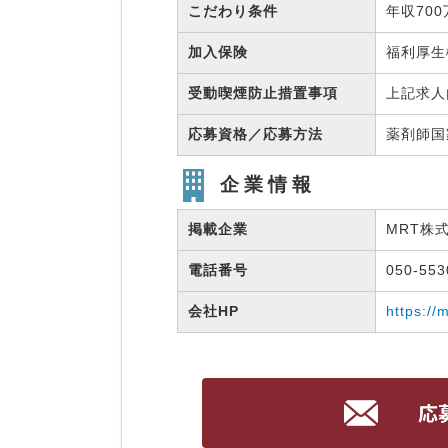
こだわり条件
年収70
加入保険
福利厚
受動喫煙防止措置事項
上記求人
応募資格／応募方法
薬剤師
企業情報
掲載企業
MRT株
電話番号
050-55
会社HP
https://