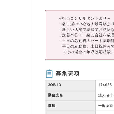
～担当コンサルタントより～
・名古屋の中心地！最寄駅よ
・新しい店舗で綺麗でお洒落
・定着率◎！一緒に会社を成
・土日のみ勤務のパート薬剤
平日のみ勤務、土日祝休みで
（その場合の年収は応相談
募集要項
JOB ID
174655
勤務先名
法人名
職種
一般薬