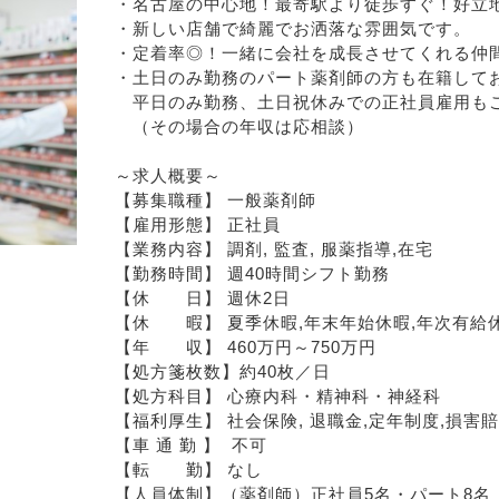
・名古屋の中心地！最寄駅より徒歩すぐ！好立
・新しい店舗で綺麗でお洒落な雰囲気です。
・定着率◎！一緒に会社を成長させてくれる仲
・土日のみ勤務のパート薬剤師の方も在籍して
　平日のみ勤務、土日祝休みでの正社員雇用も
　（その場合の年収は応相談）
～求人概要～
【募集職種】 一般薬剤師
【雇用形態】 正社員
【業務内容】 調剤, 監査, 服薬指導,在宅  
【勤務時間】 週40時間シフト勤務
【休　　日】 週休2日   
【休　　暇】 夏季休暇,年末年始休暇,年次有給
【年　　収】 460万円～750万円
【処方箋枚数】約40枚／日
【処方科目】 心療内科・精神科・神経科
【福利厚生】 社会保険, 退職金,定年制度,損害賠
【車 通 勤 】  不可
【転　　勤】 なし
【人員体制】（薬剤師）正社員5名・パート8名