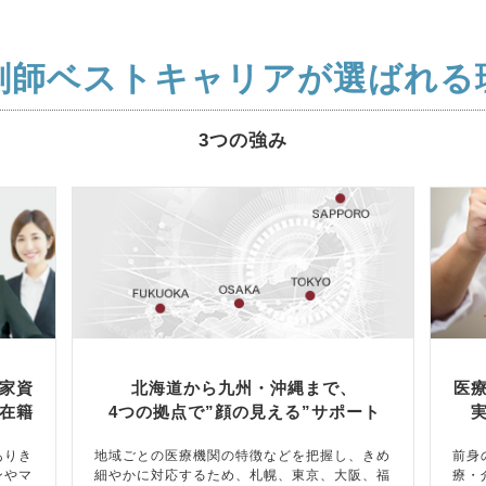
剤師ベストキャリアが選ばれる
3つの強み
家資
北海道から九州・沖縄まで、
医
在籍
4つの拠点で”顔の見える”サポート
ありき
地域ごとの医療機関の特徴などを把握し、きめ
前身
ンやマ
細やかに対応するため、札幌、東京、大阪、福
療・