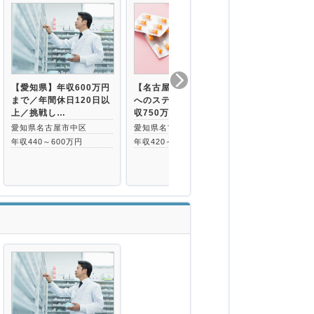
【愛知県】年収600万円
【名古屋市中区】薬局長
【東海エリア
まで／年間休日120日以
へのステップアップで年
ー】手厚い住
上／挑戦し…
収750万円も…
間休日120日
愛知県名古屋市中区
愛知県名古屋市中区
愛知県名古屋
年収440～600万円
年収420～540万円
年収590～69