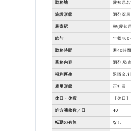
勤務地
愛知県名
施設形態
調剤薬
最寄駅
栄(愛知
給与
年収460
勤務時間
週40時
業務内容
調剤,監
福利厚生
退職金,
雇用形態
正社員
休日・休暇
【休日】
処方箋枚数／日
40
転勤の有無
なし