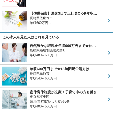
【佐世保市】週休3日で正社員OK◆年収…
長崎県佐世保市
年収660万円～
この求人を見た人はこれも見ている
自然豊かな環境★年収660万円まで★休…
島根県隠岐郡隠岐の島町
年収480～660万円
年収600万円まで★18時閉局◇処方は…
長崎県島原市
年収540～600万円
産休育休制度が充実！子育て中の方も働き…
東京都江東区
菊川(東京都)駅より徒歩5分
年収400～550万円