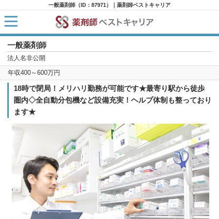
一般薬剤師（ID：87971）｜薬剤師ベストキャリア
一般薬剤師
HOME
求人検索
法人名非公開
新着求人
年収400～600万円
求人ランキング
キャリアアドバイザー紹介
18時で閉局！メリハリ勤務が可能です★最寄り駅から徒歩
コラム
圏内◇全自動分包機など設備充実！ヘルプ体制も整っており
転職支援サービスに申し込む
ます★