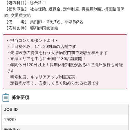
【処方科目】 総合科目
【福利厚生】 社会保険, 退職金, 定年制度, 再雇用制度, 損害賠償保
険, 交通費支給
【備 考】 薬剤師：常勤7名、非常勤2名
【応募条件】 薬剤師国家資格
～担当コンサルタントより～
・土日祝休み、17：30閉局の店舗です
・先進医療の提供を行う大学病院門前で経験が積めます
・東海エリアを中心に全国に130店舗展開！
・年間休日120日以上！長期休暇制度があるので海外旅行も可能
です
・研修制度、キャリアアップ制度充実
・定着率が高く、安定して長く勤められる社風です
募集要項
JOB ID
176297