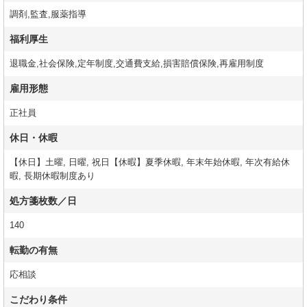
調剤,監査,服薬指導
福利厚生
退職金,社会保険,定年制度,交通費支給,損害賠償保険,再雇用制度
雇用形態
正社員
休日・休暇
【休日】土曜, 日曜, 祝日【休暇】夏季休暇, 年末年始休暇, 年次有給休
暇, 長期休暇制度あり
処方箋枚数／日
140
転勤の有無
応相談
こだわり条件