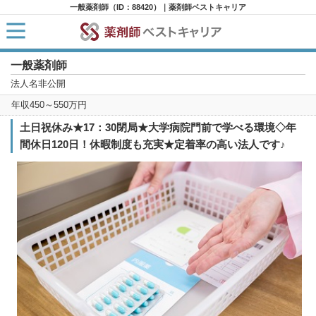
一般薬剤師（ID：88420）｜薬剤師ベストキャリア
一般薬剤師
HOME
求人検索
法人名非公開
新着求人
年収450～550万円
求人ランキング
キャリアアドバイザー紹介
土日祝休み★17：30閉局★大学病院門前で学べる環境◇年
コラム
間休日120日！休暇制度も充実★定着率の高い法人です♪
転職支援サービスに申し込む