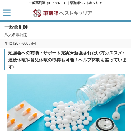
一般薬剤師（ID：88619）｜薬剤師ベストキャリア
一般薬剤師
HOME
求人検索
法人名非公開
新着求人
年収420～600万円
求人ランキング
キャリアアドバイザー紹介
勉強会への補助・サポート充実★勉強されたい方おススメ♪
コラム
連続休暇や育児休暇の取得も可能！ヘルプ体制も整っていま
転職支援サービスに申し込む
す♪