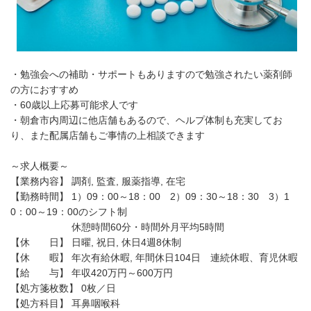
・勉強会への補助・サポートもありますので勉強されたい薬剤師
の方におすすめ
・60歳以上応募可能求人です
・朝倉市内周辺に他店舗もあるので、ヘルプ体制も充実してお
り、また配属店舗もご事情の上相談できます
～求人概要～
【業務内容】 調剤, 監査, 服薬指導, 在宅
【勤務時間】 1）09：00～18：00 2）09：30～18：30 3）1
0：00～19：00のシフト制
休憩時間60分・時間外月平均5時間
【休 日】 日曜, 祝日, 休日4週8休制
【休 暇】 年次有給休暇, 年間休日104日 連続休暇、育児休暇
【給 与】 年収420万円～600万円
【処方箋枚数】 0枚／日
【処方科目】 耳鼻咽喉科