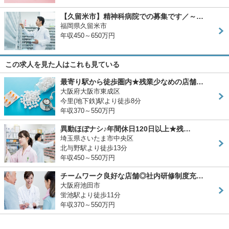
【久留米市】精神科病院での募集です／～…
福岡県久留米市
年収450～650万円
この求人を見た人はこれも見ている
最寄り駅から徒歩圏内★残業少なめの店舗…
大阪府大阪市東成区
今里(地下鉄)駅より徒歩8分
年収370～550万円
異動ほぼナシ♪年間休日120日以上★残…
埼玉県さいたま市中央区
北与野駅より徒歩13分
年収450～550万円
チームワーク良好な店舗◎社内研修制度充…
大阪府池田市
蛍池駅より徒歩11分
年収370～550万円