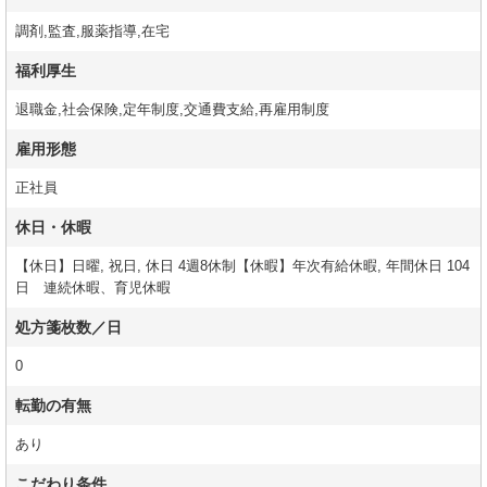
調剤,監査,服薬指導,在宅
福利厚生
退職金,社会保険,定年制度,交通費支給,再雇用制度
雇用形態
正社員
休日・休暇
【休日】日曜, 祝日, 休日 4週8休制【休暇】年次有給休暇, 年間休日 104
日 連続休暇、育児休暇
処方箋枚数／日
0
転勤の有無
あり
こだわり条件