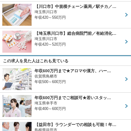
【川口市】中規模チェーン薬局／駅チカ／…
埼玉県川口市
年収420～550万円
【埼玉県川口市】総合病院門前／有給消化…
埼玉県川口市
年収420～520万円
この求人を見た人はこれも見ている
年収600万円まで★アロマや漢方、ハー…
佐賀県鳥栖市
年収500～600万円
年収600万円までご相談可★若いスタッ…
埼玉県幸手市
年収400～600万円
【益田市】ラウンダーでの相談も可能！年…
島根県益田市