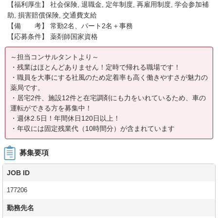
【福利厚生】 社会保険, 退職金, 定年制度, 再雇用制度, 学会参加補
助, 損害賠償保険, 交通費支給
【備 考】 常勤2名、パート2名＋事務
【応募条件】 薬剤師国家資格
～担当コンサルタントより～
・残業はほとんどありません！定時で帰れる職場です！
・職員を大事にする社風のため定着率も高く働きやすさが魅力の
薬局です。
・居宅2件、施設12件と在宅調剤にも力をいれているため、車の
運転ができる方を募集中！
・週休2.5日！年間休日120日以上！
・年収には固定残業代（10時間分）が含まれています
募集要項
JOB ID
177206
勤務先名