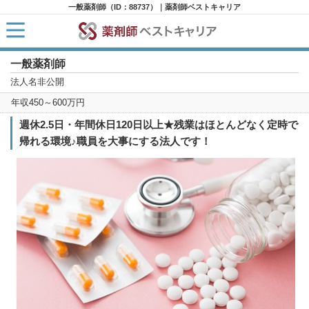
一般薬剤師（ID：88737）｜薬剤師ベストキャリア
一般薬剤師
HOME
求人検索
法人名非公開
新着求人
年収450～600万円
求人ランキング
キャリアアドバイザー紹介
週休2.5日・年間休日120日以上★残業はほとんどなく定時で
コラム
帰れる環境♪職員を大事にする法人です！
転職支援サービスに申し込む