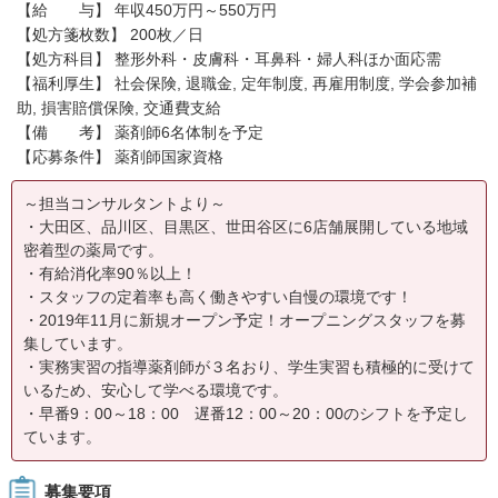
【給 与】 年収450万円～550万円
【処方箋枚数】 200枚／日
【処方科目】 整形外科・皮膚科・耳鼻科・婦人科ほか面応需
【福利厚生】 社会保険, 退職金, 定年制度, 再雇用制度, 学会参加補
助, 損害賠償保険, 交通費支給
【備 考】 薬剤師6名体制を予定
【応募条件】 薬剤師国家資格
～担当コンサルタントより～
・大田区、品川区、目黒区、世田谷区に6店舗展開している地域
密着型の薬局です。
・有給消化率90％以上！
・スタッフの定着率も高く働きやすい自慢の環境です！
・2019年11月に新規オープン予定！オープニングスタッフを募
集しています。
・実務実習の指導薬剤師が３名おり、学生実習も積極的に受けて
いるため、安心して学べる環境です。
・早番9：00～18：00 遅番12：00～20：00のシフトを予定し
ています。
募集要項