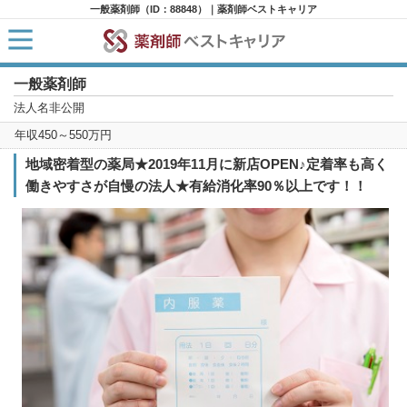
一般薬剤師（ID：88848）｜薬剤師ベストキャリア
一般薬剤師
HOME
求人検索
法人名非公開
新着求人
年収450～550万円
求人ランキング
キャリアアドバイザー紹介
地域密着型の薬局★2019年11月に新店OPEN♪定着率も高く
コラム
働きやすさが自慢の法人★有給消化率90％以上です！！
転職支援サービスに申し込む