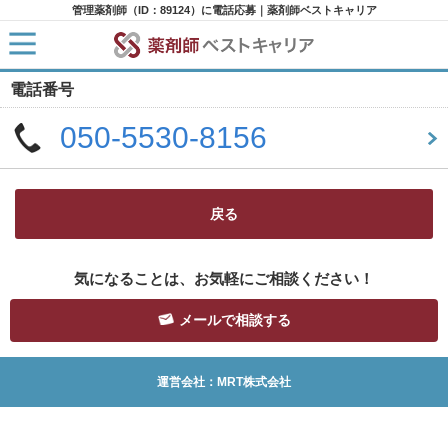
管理薬剤師（ID：89124）に電話応募｜薬剤師ベストキャリア
電話番号
HOME
求人検索
050-5530-8156
新着求人
求人ランキング
キャリアアドバイザー紹介
コラム
転職支援サービスに申し込む
戻る
気になることは、お気軽にご相談ください！
メールで相談する
運営会社：MRT株式会社