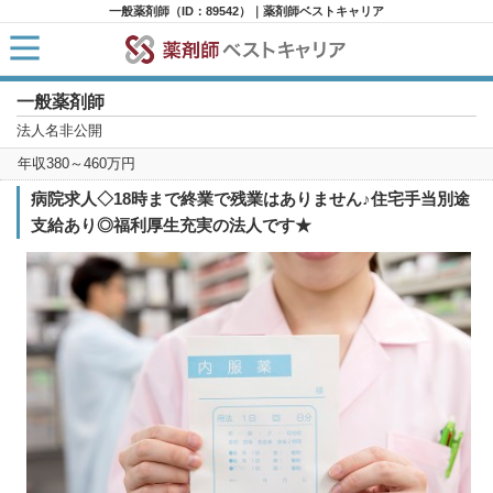
一般薬剤師（ID：89542）｜薬剤師ベストキャリア
一般薬剤師
HOME
求人検索
法人名非公開
新着求人
年収380～460万円
求人ランキング
キャリアアドバイザー紹介
病院求人◇18時まで終業で残業はありません♪住宅手当別途
コラム
支給あり◎福利厚生充実の法人です★
転職支援サービスに申し込む