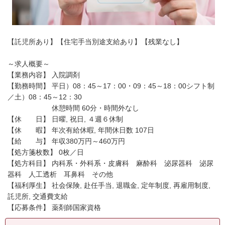
【託児所あり】【住宅手当別途支給あり】【残業なし】
～求人概要～
【業務内容】 入院調剤
【勤務時間】 平日）08：45～17：00・09：45～18：00シフト制
／土）08：45～12：30
休憩時間 60分・時間外なし
【休 日】 日曜, 祝日, ４週６休制
【休 暇】 年次有給休暇, 年間休日数 107日
【給 与】 年収380万円～460万円
【処方箋枚数】 0枚／日
【処方科目】 内科系・外科系・皮膚科 麻酔科 泌尿器科 泌尿
器科 人工透析 耳鼻科 その他
【福利厚生】 社会保険, 赴任手当, 退職金, 定年制度, 再雇用制度,
託児所, 交通費支給
【応募条件】 薬剤師国家資格