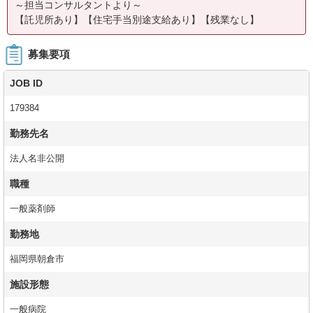
～担当コンサルタントより～
【託児所あり】【住宅手当別途支給あり】【残業なし】
募集要項
JOB ID
179384
勤務先名
法人名非公開
職種
一般薬剤師
勤務地
福岡県朝倉市
施設形態
一般病院