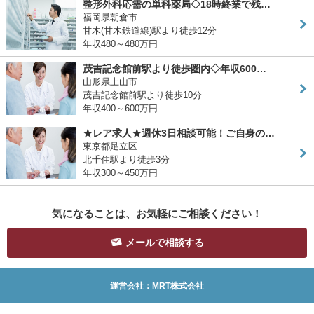
整形外科応需の単科薬局◇18時終業で残…
福岡県朝倉市
甘木(甘木鉄道線)駅より徒歩12分
年収480～480万円
茂吉記念館前駅より徒歩圏内◇年収600…
山形県上山市
茂吉記念館前駅より徒歩10分
年収400～600万円
★レア求人★週休3日相談可能！ご自身の…
東京都足立区
北千住駅より徒歩3分
年収300～450万円
気になることは、お気軽にご相談ください！
メールで相談する
運営会社：MRT株式会社