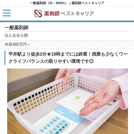
一般薬剤師（ID：89991）｜薬剤師ベストキャリア
一般薬剤師
HOME
求人検索
法人名非公開
新着求人
年収480万円～
求人ランキング
キャリアアドバイザー紹介
平井駅より徒歩2分★18時までには終業！残業も少なくワー
コラム
クライフバランスの取りやすい環境です◎
転職支援サービスに申し込む