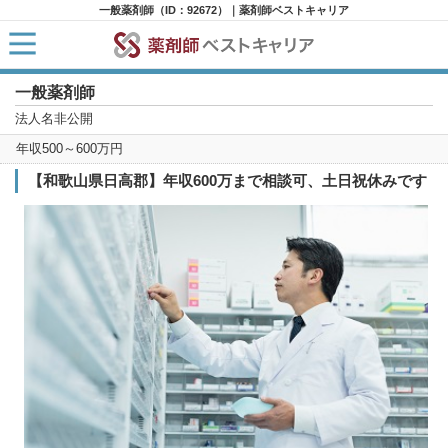
一般薬剤師（ID：92672）｜薬剤師ベストキャリア
一般薬剤師
HOME
求人検索
法人名非公開
新着求人
年収500～600万円
求人ランキング
キャリアアドバイザー紹介
【和歌山県日高郡】年収600万まで相談可、土日祝休みです
コラム
転職支援サービスに申し込む