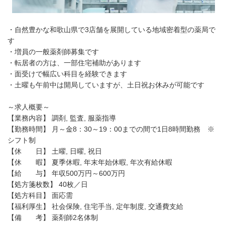
・自然豊かな和歌山県で3店舗を展開している地域密着型の薬局で
す
・増員の一般薬剤師募集です
・転居者の方は、一部住宅補助があります
・面受けで幅広い科目を経験できます
・土曜も午前中は開局していますが、土日祝お休みが可能です
～求人概要～
【業務内容】 調剤, 監査, 服薬指導
【勤務時間】 月～金8：30～19：00までの間で1日8時間勤務 ※
シフト制
【休 日】 土曜, 日曜, 祝日
【休 暇】 夏季休暇, 年末年始休暇, 年次有給休暇
【給 与】 年収500万円～600万円
【処方箋枚数】 40枚／日
【処方科目】 面応需
【福利厚生】 社会保険, 住宅手当, 定年制度, 交通費支給
【備 考】 薬剤師2名体制