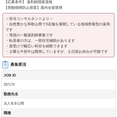
【応募条件】 薬剤師国家資格
【受動喫煙防止措置】屋内全面禁煙
～担当コンサルタントより～
・自然豊かな和歌山県で3店舗を展開している地域密着型の薬局
です
・増員の一般薬剤師募集です
・転居者の方は、一部住宅補助があります
・面受けで幅広い科目を経験できます
・土曜も午前中は開局していますが、土日祝お休みが可能です
募集要項
JOB ID
287170
勤務先名
法人名非公開
職種