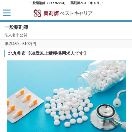
一般薬剤師（ID：92794）｜薬剤師ベストキャリア
一般薬剤師
HOME
求人検索
法人名非公開
新着求人
年収450～510万円
求人ランキング
キャリアアドバイザー紹介
北九州市【60歳以上積極採用求人です】
コラム
転職支援サービスに申し込む