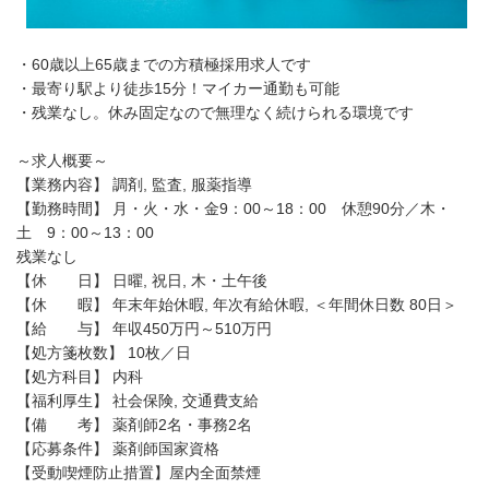
・60歳以上65歳までの方積極採用求人です
・最寄り駅より徒歩15分！マイカー通勤も可能
・残業なし。休み固定なので無理なく続けられる環境です
～求人概要～
【業務内容】 調剤, 監査, 服薬指導
【勤務時間】 月・火・水・金9：00～18：00 休憩90分／木・
土 9：00～13：00
残業なし
【休 日】 日曜, 祝日, 木・土午後
【休 暇】 年末年始休暇, 年次有給休暇, ＜年間休日数 80日＞
【給 与】 年収450万円～510万円
【処方箋枚数】 10枚／日
【処方科目】 内科
【福利厚生】 社会保険, 交通費支給
【備 考】 薬剤師2名・事務2名
【応募条件】 薬剤師国家資格
【受動喫煙防止措置】屋内全面禁煙