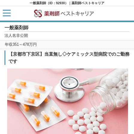
一般薬剤師（ID：92930）｜薬剤師ベストキャリア
一般薬剤師
HOME
求人検索
法人名非公開
新着求人
年収351～478万円
求人ランキング
キャリアアドバイザー紹介
【京都市下京区】当直無し◇ケアミックス型病院でのご勤務
コラム
です
転職支援サービスに申し込む