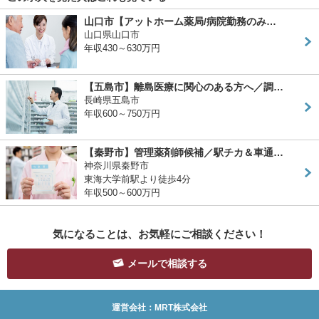
山口市【アットホーム薬局/病院勤務のみ…
山口県山口市
年収430～630万円
【五島市】離島医療に関心のある方へ／調…
長崎県五島市
年収600～750万円
【秦野市】管理薬剤師候補／駅チカ＆車通…
神奈川県秦野市
東海大学前駅より徒歩4分
年収500～600万円
気になることは、お気軽にご相談ください！
メールで相談する
運営会社：MRT株式会社