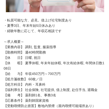
・転居可能な方、必見。借上げ社宅制度あり
・夏季3日、年末年始5日休みあり
・経験年数に応じて、年収応相談です
～求人概要～
【業務内容】 調剤, 監査, 服薬指導
【勤務時間】 週40時間勤務
【休 日】 日曜, 祝日
【休 暇】 夏季休暇, 年末年始休暇, 年次有給休暇, 年間休日数1
08日
【給 与】 年収450万円～700万円
【処方箋枚数】 60枚／日
【処方科目】 内科・耳鼻科
【福利厚生】 社会保険, 社宅提供, 借上制度, 赴任手当, 退職金
【備 考】 薬剤師1名、事務3名
【応募条件】 薬剤師国家資格
【受動喫煙防止措置】敷地内禁煙（屋内喫煙可能場所あり）