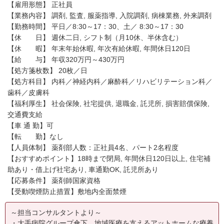
【雇用形態】 正社員
【業務内容】 調剤, 監査, 服薬指導, 入院調剤, 病棟業務, 外来調剤
【勤務時間】 平日／8:30～17：30、土／ 8:30～17：30
【休 日】 週休二日, シフト制（月10休、半休含む）
【休 暇】 年末年始休暇, 年次有給休暇, 年間休日120日
【給 与】 年収320万円～430万円
【処方箋枚数】 20枚／日
【処方科目】 内科／神経内科／麻酔科／リハビリテーション科／
歯科／皮膚科
【福利厚生】 社会保険, 社宅提供, 退職金, 託児所, 損害賠償保険,
交通費支給
【車 通 勤】可
【転 勤】なし
【人員体制】 薬剤部人数：正社員4名、パート2名程度
【おすすめポイント】18時まで閉局, 年間休日120日以上, 住宅補
助あり・借上げ社宅あり, 車通勤OK, 託児所あり
【応募条件】 薬剤師国家資格
【受動喫煙防止措置】敷地内全面禁煙
～担当コンサルタントより～
・大手病院グループ傘下、地域医療を支えるアットホームな療養