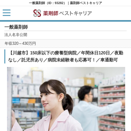
一般薬剤師（ID：93282）｜薬剤師ベストキャリア
一般薬剤師
HOME
求人検索
法人名非公開
新着求人
年収320～430万円
求人ランキング
キャリアアドバイザー紹介
【川越市】150床以下の療養型病院／年間休日120日／夜勤
コラム
なし／託児所あり／病院未経験者も応募可！／車通勤可
転職支援サービスに申し込む