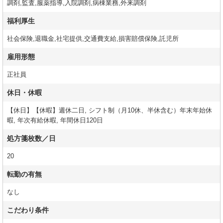
調剤,監査,服薬指導,入院調剤,病棟業務,外来調剤
福利厚生
社会保険,退職金,社宅提供,交通費支給,損害賠償保険,託児所
雇用形態
正社員
休日・休暇
【休日】【休暇】週休二日, シフト制（月10休、半休含む）年末年始休
暇, 年次有給休暇, 年間休日120日
処方箋枚数／日
20
転勤の有無
なし
こだわり条件