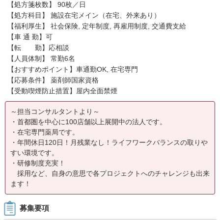
【処方箋枚数】 90枚／日
【処方科目】 施設在宅メイン（在宅、外来あり）
【福利厚生】 社会保険, 定年制度, 再雇用制度, 交通費支給
【車 通 勤】可
【転 勤】応相談
【人員体制】 常勤6名
【おすすめポイント】車通勤OK, 在宅専門
【応募条件】 薬剤師国家資格
【受動喫煙防止措置】屋内全面禁煙
～担当コンサルタントより～
・首都圏を中心に100店舗以上展開中の法人です。
・在宅専門薬局です。
・年間休日120日！月残業なし！ライフワークバランスの取りや
すい環境です。
・研修制度充実！
採用など、自身の意思で各プロジェクトへのチャレンジも出来
ます！
募集要項