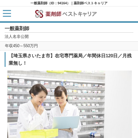
一般薬剤師（ID：94164）｜薬剤師ベストキャリア
一般薬剤師
HOME
求人検索
法人名非公開
新着求人
年収450～550万円
求人ランキング
キャリアアドバイザー紹介
【埼玉県さいたま市】在宅専門薬局／年間休日120日／月残
コラム
業無し！
転職支援サービスに申し込む