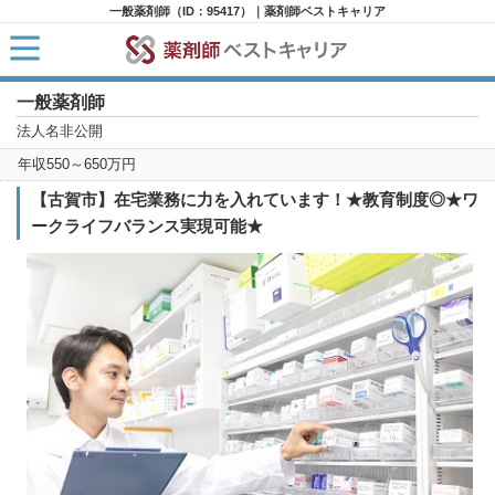
一般薬剤師（ID：95417）｜薬剤師ベストキャリア
一般薬剤師
HOME
求人検索
法人名非公開
新着求人
年収550～650万円
求人ランキング
キャリアアドバイザー紹介
【古賀市】在宅業務に力を入れています！★教育制度◎★ワ
コラム
ークライフバランス実現可能★
転職支援サービスに申し込む