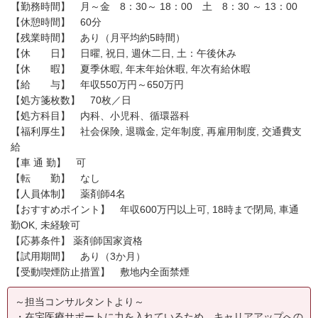
【勤務時間】 月～金 8：30～ 18：00 土 8：30 ～ 13：00
【休憩時間】 60分
【残業時間】 あり（月平均約5時間）
【休 日】 日曜, 祝日, 週休二日, 土：午後休み
【休 暇】 夏季休暇, 年末年始休暇, 年次有給休暇
【給 与】 年収550万円～650万円
【処方箋枚数】 70枚／日
【処方科目】 内科、小児科、循環器科
【福利厚生】 社会保険, 退職金, 定年制度, 再雇用制度, 交通費支
給
【車 通 勤】 可
【転 勤】 なし
【人員体制】 薬剤師4名
【おすすめポイント】 年収600万円以上可, 18時まで閉局, 車通
勤OK, 未経験可
【応募条件】 薬剤師国家資格
【試用期間】 あり（3か月）
【受動喫煙防止措置】 敷地内全面禁煙
～担当コンサルタントより～
・在宅医療サポートに力を入れているため、キャリアアップへの