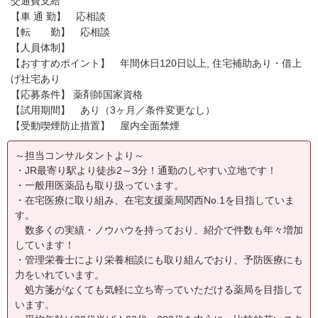
交通費支給
【車 通 勤】 応相談
【転 勤】 応相談
【人員体制】
【おすすめポイント】 年間休日120日以上, 住宅補助あり・借上
げ社宅あり
【応募条件】 薬剤師国家資格
【試用期間】 あり（3ヶ月／条件変更なし）
【受動喫煙防止措置】 屋内全面禁煙
～担当コンサルタントより～
・JR最寄り駅より徒歩2～3分！通勤のしやすい立地です！
・一般用医薬品も取り扱っています。
・在宅医療に取り組み、在宅支援薬局関西No.1を目指していま
す。
数多くの実績・ノウハウを持っており、紹介で件数も年々増加
しています！
・管理栄養士により栄養相談にも取り組んでおり、予防医療にも
力をいれています。
処方箋がなくても気軽に立ち寄っていただける薬局を目指して
います。