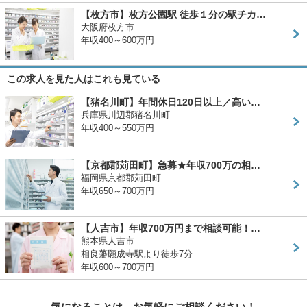
【枚方市】枚方公園駅 徒歩１分の駅チカ…
大阪府枚方市
年収400～600万円
この求人を見た人はこれも見ている
【猪名川町】年間休日120日以上／高い…
兵庫県川辺郡猪名川町
年収400～550万円
【京都郡苅田町】急募★年収700万の相…
福岡県京都郡苅田町
年収650～700万円
【人吉市】年収700万円まで相談可能！…
熊本県人吉市
相良藩願成寺駅より徒歩7分
年収600～700万円
気になることは、お気軽にご相談ください！