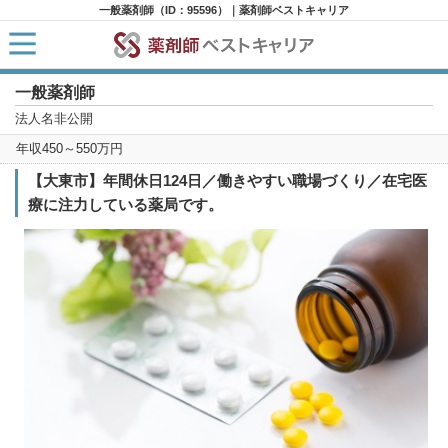
一般薬剤師（ID：95596）｜薬剤師ベストキャリア
一般薬剤師
HOME
求人検索
法人名非公開
新着求人
年収450～550万円
求人ランキング
キャリアアドバイザー紹介
【大東市】年間休日124日／働きやすい職場づくり／在宅医
コラム
療に注力している薬局です。
転職支援サービスに申し込む