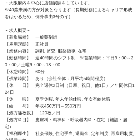
・大阪府内を中心に店舗展開をしています。
※40歳未満の方が対象となります（長期勤務によるキャリア形成
をはかるため、例外事由3号のイ）
～求人概要～
【募集職種】 一般薬剤師
【雇用形態】 正社員
【業務内容】 調剤, 監査, 服薬指導, 在宅
【勤務時間】 週40時間のシフト制 ※営業時間：平日9：00～2
0：00／土曜9：00～13：00
【休憩時間】 60分
【残業時間】 あり（会社全体：月平均5時間程度）
【休 日】 完全週休2日制（日曜、祝日、他1日）／年間休日1
24日
【休 暇】 夏季休暇, 年末年始休暇, 年次有給休暇
【給 与】 年収450万円～550万円
【処方箋枚数】 120枚／日
【処方科目】 皮膚科・精神科・呼吸器内科・在宅（施設・居
宅）
【福利厚生】 社会保険, 住宅手当, 退職金, 定年制度, 再雇用制度,