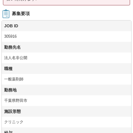
募集要項
JOB ID
305916
勤務先名
法人名非公開
職種
一般薬剤師
勤務地
千葉県野田市
施設形態
クリニック
給与