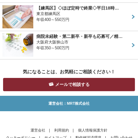
【練馬区】◇ほぼ定時で終業◇平日18時…
東京都練馬区
年収400～550万円
病院未経験・第二新卒・新卒も応募可／精…
大阪府大阪狭山市
年収350～500万円
気になることは、お気軽にご相談ください！
メールで相談する
運営会社：MRT株式会社
運営会社
|
利用規約
|
個人情報保護方針
クッキーポリシー
|
サイトマップ
|
動作確認済環境
|
お問い合わせ