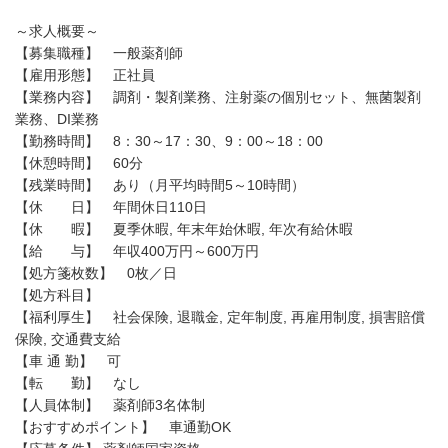
～求人概要～
【募集職種】 一般薬剤師
【雇用形態】 正社員
【業務内容】 調剤・製剤業務、注射薬の個別セット、無菌製剤
業務、DI業務
【勤務時間】 8：30～17：30、9：00～18：00
【休憩時間】 60分
【残業時間】 あり（月平均時間5～10時間）
【休 日】 年間休日110日
【休 暇】 夏季休暇, 年末年始休暇, 年次有給休暇
【給 与】 年収400万円～600万円
【処方箋枚数】 0枚／日
【処方科目】
【福利厚生】 社会保険, 退職金, 定年制度, 再雇用制度, 損害賠償
保険, 交通費支給
【車 通 勤】 可
【転 勤】 なし
【人員体制】 薬剤師3名体制
【おすすめポイント】 車通勤OK