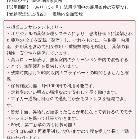
【応募条件】 薬剤師国家資格
【試用期間】 あり（3ヶ月）試用期間中の雇用条件の変更なし
【受動喫煙防止措置】 敷地内全面禁煙
～担当コンサルタントより～
・オリジナルの薬剤管理システムにより、患者様個々に調剤され
た薬剤の 全てを記録（薬歴）し、それをもとに、注射薬・内用
薬・外用薬を含めて相互作用・ 重複投与等を確認し、薬剤の有
効性・安全性を確保しています。
・高カロリー輸液は、無菌室内のクリーンベンチ内で混合する
ことで、無菌製剤を提供しています。
・残業時間は月10時間以内！プライベートの時間もきちんと確
保！
・保育施設完備！1日1000円で利用可能です。
・定着率のいい明るい職場なので安心して長く働けます。
・マイカー通勤可能なので通勤にかかるストレスを軽減できま
す。
・皆勤手当、昇給など頑張ったことが形になって表れるのでモチ
ベーションを保って仕事ができます。
・60代、第二新卒の方も応募可能！
・定年は65歳！再雇用制もございますので腰を据えて長くご勤
務いただけます♪