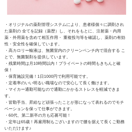
・オリジナルの薬剤管理システムにより、患者様個々に調剤され
た薬剤の 全てを記録（薬歴）し、それをもとに、注射薬・内用
薬・外用薬を含めて相互作用・ 重複投与等を確認し、薬剤の有効
性・安全性を確保しています。
・高カロリー輸液は、無菌室内のクリーンベンチ内で混合する こ
とで、無菌製剤を提供しています。
・残業時間は月10時間以内！プライベートの時間もきちんと確
保！
・保育施設完備！1日1000円で利用可能です。
・定着率のいい明るい職場なので安心して長く働けます。
・マイカー通勤可能なので通勤にかかるストレスを軽減できま
す。
・皆勤手当、昇給など頑張ったことが形になって表れるのでモチ
ベーションを保って仕事ができます。
・60代、第二新卒の方も応募可能！
・定年は65歳！再雇用制もございますので腰を据えて長くご勤務
いただけます♪