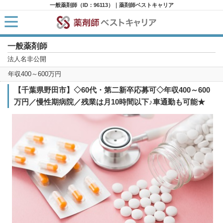
一般薬剤師（ID：96113）｜薬剤師ベストキャリア
一般薬剤師
HOME
求人検索
法人名非公開
新着求人
年収400～600万円
求人ランキング
キャリアアドバイザー紹介
【千葉県野田市】◇60代・第二新卒応募可◇年収400～600
コラム
万円／慢性期病院／残業は月10時間以下♪車通勤も可能★
転職支援サービスに申し込む