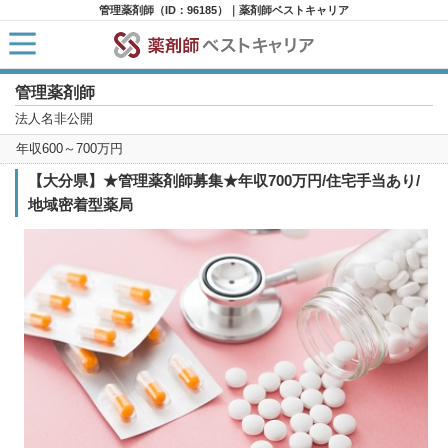
管理薬剤師（ID：96185）｜薬剤師ベストキャリア
管理薬剤師
HOME
求人検索
法人名非公開
新着求人
年収600～700万円
求人ランキング
キャリアアドバイザー紹介
【大分県】★管理薬剤師募集★年収700万円/住宅手当あり/
コラム
地域密着型薬局
転職支援サービスに申し込む