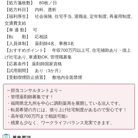
【処方箋枚数】 80枚／日
【処方科目】 内科、透析
【福利厚生】 社会保険, 住宅手当, 退職金, 定年制度, 再雇用制度,
交通費支給
【車 通 勤】 可
【転 勤】 応相談
【人員体制】 薬剤師4名、事務3名
【おすすめポイント】 年収700万円以上可, 住宅補助あり・借上
げ社宅あり, 車通勤OK, 管理職募集
【応募条件】 薬剤師国家資格
【試用期間】 あり（3か月）
【受動喫煙防止措置】 敷地内全面禁煙
～担当コンサルタントより～
・管理薬剤師募集です！
・福岡県北九州を中心に調剤薬局を展開している法人です。
・転居希望の方には、借り上げ社宅制度があるので安心です！
・高年収700万円まで相談可能♪
・残業も少なく、ワークライフバランス充実できます。
募集要項