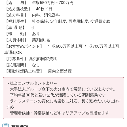
【給 与】 年収550万円～700万円
【処方箋枚数】 40枚／日
【処方科目】 内科、消化器科
【福利厚生】 社会保険, 定年制度, 再雇用制度, 交通費支給
【車 通 勤】 可
【転 勤】 あり
【人員体制】 薬剤師1名
【おすすめポイント】 年収600万円以上可, 年収700万円以上可,
車通勤OK
【応募条件】 薬剤師国家資格
【試用期間】 なし
【受動喫煙防止措置】 屋内全面禁煙
～担当コンサルタントより～
・大手法人グループ傘下の大分市内で展開している法人です。
・平均年齢30代と若い世代が活躍している調剤薬局です
・ライフステージの変化にも柔軟に対応。長く勤めたい人におす
すめ
・管理者候補・幹部候補などキャリアアップも目指せます
募集要項