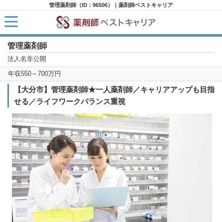
管理薬剤師（ID：96506）｜薬剤師ベストキャリア
管理薬剤師
HOME
求人検索
法人名非公開
新着求人
年収550～700万円
求人ランキング
キャリアアドバイザー紹介
【大分市】管理薬剤師★一人薬剤師／キャリアアップも目指
コラム
せる／ライフワークバランス重視
転職支援サービスに申し込む