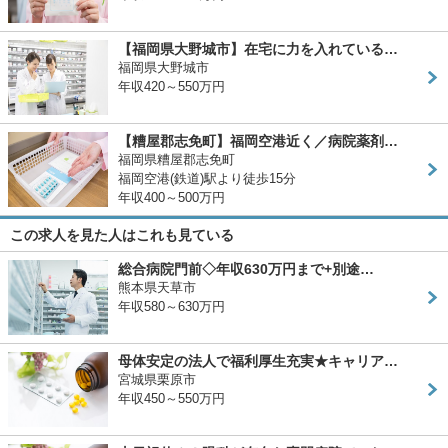
【福岡県大野城市】在宅に力を入れている…
福岡県大野城市
年収420～550万円
【糟屋郡志免町】福岡空港近く／病院薬剤…
福岡県糟屋郡志免町
福岡空港(鉄道)駅より徒歩15分
年収400～500万円
この求人を見た人はこれも見ている
総合病院門前◇年収630万円まで+別途…
熊本県天草市
年収580～630万円
母体安定の法人で福利厚生充実★キャリア…
宮城県栗原市
年収450～550万円