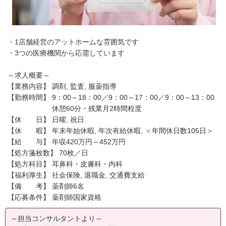
・1店舗経営のアットホームな雰囲気です
・3つの医療機関から応需しています
～求人概要～
【業務内容】 調剤, 監査, 服薬指導
【勤務時間】 9：00～18：00／9：00～17：00／9：00～13：00
休憩60分・残業月2時間程度
【休 日】 日曜, 祝日
【休 暇】 年末年始休暇, 年次有給休暇, ＜年間休日数105日＞
【給 与】 年収420万円～452万円
【処方箋枚数】 70枚／日
【処方科目】 耳鼻科・皮膚科・内科
【福利厚生】 社会保険, 退職金, 交通費支給
【備 考】 薬剤師6名
【応募条件】 薬剤師国家資格
～担当コンサルタントより～