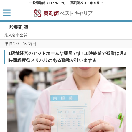
一般薬剤師（ID：97339）｜薬剤師ベストキャリア
一般薬剤師
HOME
求人検索
法人名非公開
新着求人
年収420～452万円
求人ランキング
キャリアアドバイザー紹介
1店舗経営のアットホームな薬局です♪18時終業で残業は月2
コラム
時間程度◎メリハリのある勤務が叶います★
転職支援サービスに申し込む