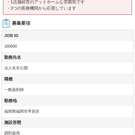
・1店舗経営のアットホームな雰囲気です
・3つの医療機関から応需しています
募集要項
JOB ID
180680
勤務先名
法人名非公開
職種
一般薬剤師
勤務地
福岡県福岡市早良区
施設形態
調剤薬局