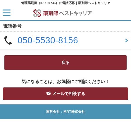
管理薬剤師（ID：97736）に電話応募｜薬剤師ベストキャリア
電話番号
HOME
求人検索
050-5530-8156
新着求人
求人ランキング
キャリアアドバイザー紹介
コラム
転職支援サービスに申し込む
戻る
気になることは、お気軽にご相談ください！
メールで相談する
運営会社：MRT株式会社