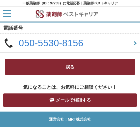
一般薬剤師（ID：97739）に電話応募｜薬剤師ベストキャリア
電話番号
HOME
求人検索
050-5530-8156
新着求人
求人ランキング
キャリアアドバイザー紹介
コラム
転職支援サービスに申し込む
戻る
気になることは、お気軽にご相談ください！
メールで相談する
運営会社：MRT株式会社