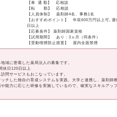
【車  通 勤】　応相談
【転　　勤】　応相談
【人員体制】　薬剤師4名、事務1名
【おすすめポイント】　年収600万円以上可, 週休
日以上
【応募条件】 薬剤師国家資格
【試用期間】　あり：3ヵ月（同条件）
【受動喫煙防止措置】　屋内全面禁煙
る地域に密着した薬局法人の募集です。
間休日120日以上
に訪問サービスもおこなっています。
マッチした独自の育成システムを実践。大学と連携し、薬剤師
場や能力に応じた研修を実施しているので、確実なスキルアッ