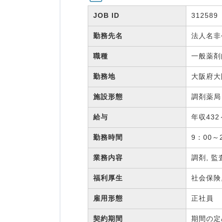
JOB ID
312589
勤務先名
法人名
職種
一般薬
勤務地
大阪府大
施設形態
調剤薬
給与
年収432
勤務時間
9：00～
業務内容
調剤, 監
福利厚生
社会保険
雇用形態
正社員
契約期間
期間の