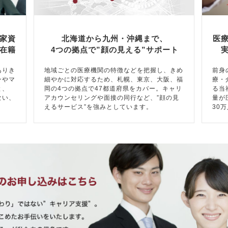
家資
北海道から九州・沖縄まで、
医
在籍
4つの拠点で”顔の見える”サポート
ありき
地域ごとの医療機関の特徴などを把握し、きめ
前身
ンやマ
細やかに対応するため、札幌、東京、大阪、福
療・
と、
岡の4つの拠点で47都道府県をカバー。キャリ
る当
ない、
アカウンセリングや面接の同行など、”顔の見
量が
えるサービス”を強みとしています。
30