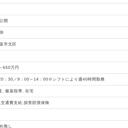
非公開
剤師
阪市北区
局
～650万円
20：30／9：00～14：00※シフトにより週40時間勤務
査, 服薬指導, 在宅
,交通費支給,損害賠償保険
定め無し