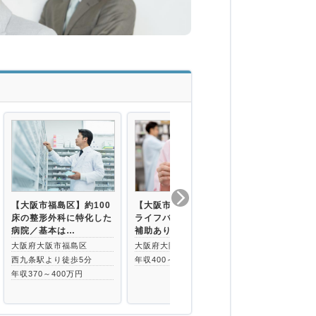
【大阪市福島区】約100
【大阪市中央区】ワーク
【天神橋筋六
床の整形外科に特化した
ライフバランス◎／住宅
ぐ】通勤至便
病院／基本は…
補助あり／病院…
テラン活躍中
大阪府大阪市福島区
大阪府大阪市中央区
大阪府大阪市
西九条駅より徒歩5分
年収400～550万円
天神橋筋六丁
3分
年収370～400万円
年収450～60