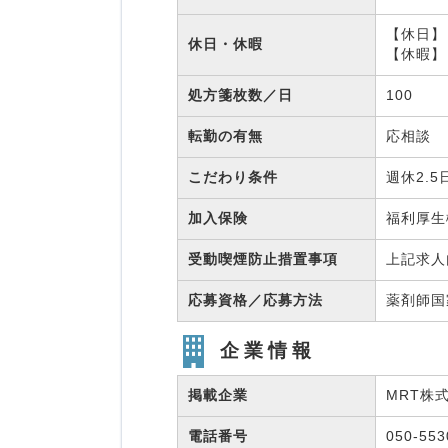
【休日】
休日・休暇
【休暇】
処方箋枚数／日
100
転勤の有無
応相談
こだわり条件
週休2.
加入保険
福利厚
受動喫煙防止措置事項
上記求人
応募資格／応募方法
薬剤師
企業情報
掲載企業
MRT株
電話番号
050-55