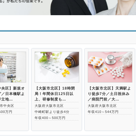
>
中央区】新規オ
【大阪市北区】18時閉
【大阪市北区】天満駅よ
グ／日本橋駅よ
局！年間休日125日以
り徒歩7分／土日祝休み
好立地…
上、研修制度も…
／病院門前／大…
市中央区
大阪府大阪市北区
大阪府大阪市北区
500万円
中崎町駅より徒歩4分
年収410～544万円
年収400～500万円