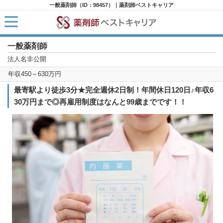
一般薬剤師（ID：98457）｜薬剤師ベストキャリア
一般薬剤師
HOME
求人検索
法人名非公開
新着求人
年収450～630万円
求人ランキング
キャリアアドバイザー紹介
最寄駅より徒歩3分★完全週休2日制！年間休日120日♪年収6
コラム
30万円まで◎再雇用制度はなんと99歳までです！！
転職支援サービスに申し込む