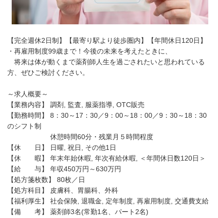
【完全週休2日制】【最寄り駅より徒歩圏内】【年間休日120日】
・再雇用制度99歳まで！今後の未来を考えたときに、
将来は体が動くまで薬剤師人生を過ごされたいと思われている
方、ぜひご検討ください。
～求人概要～
【業務内容】 調剤, 監査, 服薬指導, OTC販売
【勤務時間】 8：30～17：30／9：00～18：00／9：30～18：30
のシフト制
休憩時間60分・残業月５時間程度
【休 日】 日曜, 祝日, その他1日
【休 暇】 年末年始休暇, 年次有給休暇, ＜年間休日数120日＞
【給 与】 年収450万円～630万円
【処方箋枚数】 80枚／日
【処方科目】 皮膚科、胃腸科、外科
【福利厚生】 社会保険, 退職金, 定年制度, 再雇用制度, 交通費支給
【備 考】 薬剤師3名(常勤1名、パート2名)