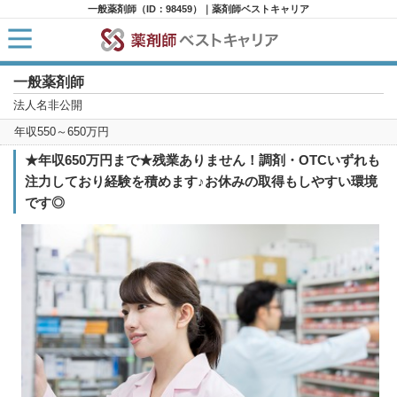
一般薬剤師（ID：98459）｜薬剤師ベストキャリア
一般薬剤師
HOME
求人検索
法人名非公開
新着求人
年収550～650万円
求人ランキング
キャリアアドバイザー紹介
★年収650万円まで★残業ありません！調剤・OTCいずれも
コラム
注力しており経験を積めます♪お休みの取得もしやすい環境
転職支援サービスに申し込む
です◎