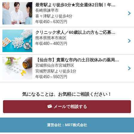
最寄駅より徒歩3分★完全週休2日制！年…
長崎県諫早市
喜々津駅より徒歩4分
年収450～630万円
クリニック求人／60歳以上の方もご応募…
熊本県熊本市南区
年収480～480万円
【仙台市】貴重な市内の土日祝休みの薬局…
宮城県仙台市宮城野区
宮城野原駅より徒歩1分
年収450～550万円
気になることは、お気軽にご相談ください！
メールで相談する
運営会社：MRT株式会社