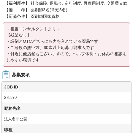
【福利厚生】 社会保険, 退職金, 定年制度, 再雇用制度, 交通費支給
【備 考】 薬剤師3名(常勤3名)
【応募条件】 薬剤師国家資格
～担当コンサルタントより～
【残業なし】
・調剤とOTCどちらにも力を入れている薬局です
・ご経験の無い方、60歳以上応募可能求人です
・付近に他店舗もございますので、ヘルプ体制・お休みの相談を
しやすい環境です
募集要項
JOB ID
278370
勤務先名
法人名非公開
職種