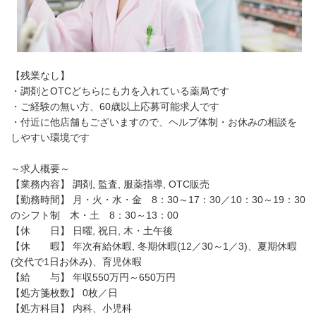
【残業なし】
・調剤とOTCどちらにも力を入れている薬局です
・ご経験の無い方、60歳以上応募可能求人です
・付近に他店舗もございますので、ヘルプ体制・お休みの相談を
しやすい環境です
～求人概要～
【業務内容】 調剤, 監査, 服薬指導, OTC販売
【勤務時間】 月・火・水・金 8：30～17：30／10：30～19：30
のシフト制 木・土 8：30～13：00
【休 日】 日曜, 祝日, 木・土午後
【休 暇】 年次有給休暇, 冬期休暇(12／30～1／3)、夏期休暇
(交代で1日お休み)、育児休暇
【給 与】 年収550万円～650万円
【処方箋枚数】 0枚／日
【処方科目】 内科、小児科