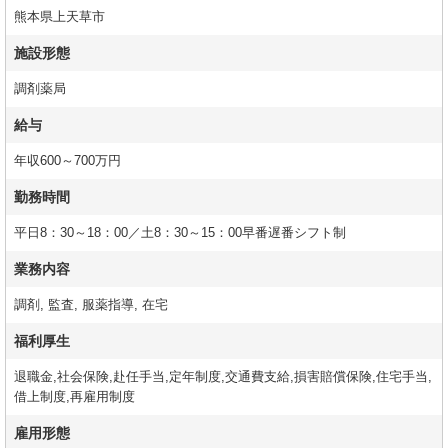
熊本県上天草市
施設形態
調剤薬局
給与
年収600～700万円
勤務時間
平日8：30～18：00／土8：30～15：00早番遅番シフト制
業務内容
調剤, 監査, 服薬指導, 在宅
福利厚生
退職金,社会保険,赴任手当,定年制度,交通費支給,損害賠償保険,住宅手当,
借上制度,再雇用制度
雇用形態