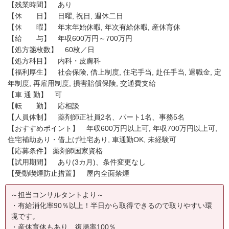
【残業時間】 あり
【休 日】 日曜, 祝日, 週休二日
【休 暇】 年末年始休暇, 年次有給休暇, 産休育休
【給 与】 年収600万円～700万円
【処方箋枚数】 60枚／日
【処方科目】 内科・皮膚科
【福利厚生】 社会保険, 借上制度, 住宅手当, 赴任手当, 退職金, 定
年制度, 再雇用制度, 損害賠償保険, 交通費支給
【車 通 勤】 可
【転 勤】 応相談
【人員体制】 薬剤師正社員2名、パート1名、事務5名
【おすすめポイント】 年収600万円以上可, 年収700万円以上可,
住宅補助あり・借上げ社宅あり, 車通勤OK, 未経験可
【応募条件】 薬剤師国家資格
【試用期間】 あり(3カ月)、条件変更なし
【受動喫煙防止措置】 屋内全面禁煙
～担当コンサルタントより～
・有給消化率90％以上！半日から取得できるので取りやすい環
境です。
・産休育休もあり、復帰率100％