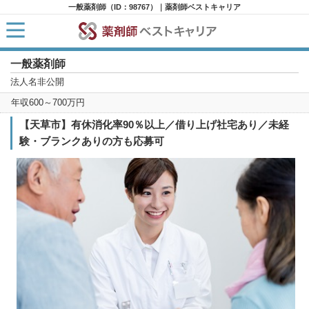
一般薬剤師（ID：98767）｜薬剤師ベストキャリア
一般薬剤師
HOME
求人検索
法人名非公開
新着求人
年収600～700万円
求人ランキング
キャリアアドバイザー紹介
【天草市】有休消化率90％以上／借り上げ社宅あり／未経
コラム
験・ブランクありの方も応募可
転職支援サービスに申し込む