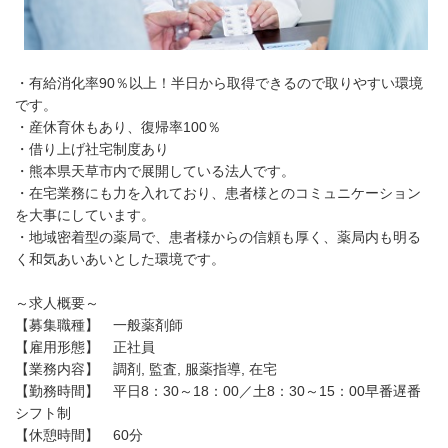
・有給消化率90％以上！半日から取得できるので取りやすい環境
です。
・産休育休もあり、復帰率100％
・借り上げ社宅制度あり
・熊本県天草市内で展開している法人です。
・在宅業務にも力を入れており、患者様とのコミュニケーション
を大事にしています。
・地域密着型の薬局で、患者様からの信頼も厚く、薬局内も明る
く和気あいあいとした環境です。
～求人概要～
【募集職種】 一般薬剤師
【雇用形態】 正社員
【業務内容】 調剤, 監査, 服薬指導, 在宅
【勤務時間】 平日8：30～18：00／土8：30～15：00早番遅番
シフト制
【休憩時間】 60分