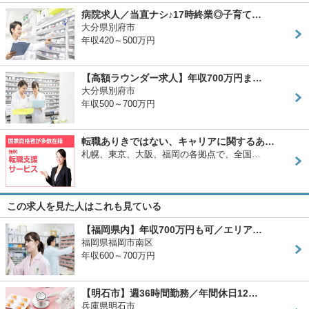
病院求人／当直ナシ♪17時終業◎子育て…
大分県別府市
年収420～500万円
【高額ラウンダー求人】年収700万円ま…
大分県別府市
年収500～700万円
転職ありきではない、キャリアに関するあ…
札幌、東京、大阪、福岡の各拠点で、全国…
この求人を見た人はこれも見ている
【福岡県内】年収700万円も可／エリア…
福岡県福岡市南区
年収600～700万円
【明石市】週36時間勤務／年間休日12…
兵庫県明石市