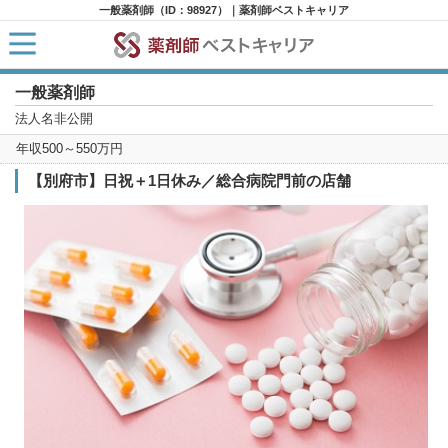
一般薬剤師（ID：98927）｜薬剤師ベストキャリア
一般薬剤師
HOME
求人検索
法人名非公開
新着求人
年収500～550万円
求人ランキング
キャリアアドバイザー紹介
【別府市】日祝＋1日休み／総合病院門前の店舗
コラム
転職支援サービスに申し込む