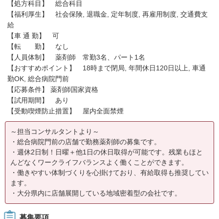
【処方科目】 総合科目
【福利厚生】 社会保険, 退職金, 定年制度, 再雇用制度, 交通費支
給
【車 通 勤】 可
【転 勤】 なし
【人員体制】 薬剤師 常勤3名、パート1名
【おすすめポイント】 18時まで閉局, 年間休日120日以上, 車通
勤OK, 総合病院門前
【応募条件】 薬剤師国家資格
【試用期間】 あり
【受動喫煙防止措置】 屋内全面禁煙
～担当コンサルタントより～
・総合病院門前の店舗で勤務薬剤師の募集です。
・週休2日制！日曜＋他1日の休日取得が可能です。残業もほと
んどなくワークライフバランスよく働くことができます。
・働きやすい体制づくりを心掛けており、有給取得も推奨してい
ます。
・大分県内に店舗展開している地域密着型の会社です。
募集要項