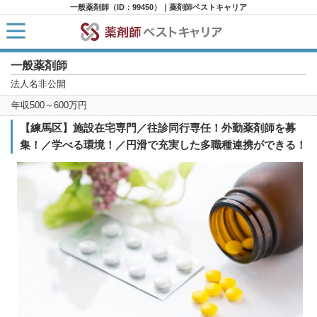
一般薬剤師（ID：99450）｜薬剤師ベストキャリア
一般薬剤師
HOME
求人検索
法人名非公開
新着求人
年収500～600万円
求人ランキング
キャリアアドバイザー紹介
【練馬区】施設在宅専門／往診同行専任！外勤薬剤師を募
コラム
集！／学べる環境！／円滑で充実した多職種連携ができる！
転職支援サービスに申し込む