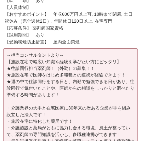
【転 勤】 あり
【人員体制】
【おすすめポイント】 年収600万円以上可, 18時まで閉局, 土日
祝休み（完全週休2日）, 年間休日120日以上, 在宅専門
【応募条件】 薬剤師国家資格
【試用期間】 あり
【受動喫煙防止措置】 屋内全面禁煙
～担当コンサルタントより～
【施設在宅で幅広い知識や経験を学びたい方にピッタリ】
★往診同行担当薬剤師！（外勤）の募集！！
★施設在宅で医師をはじめ多職種との連携が経験できます！
★週の中で往診同行をする日と、内勤で勉強できる日があり、往
診同行で気付いたことや、医師からの相談をしっかりと調べたり
準備する時間があります！
・介護業界の大手と在宅医療に30年来の歴ある企業が手を組み
設立した法人です！
・施設在宅に特化した薬局です！
・介護施設と薬局がともに協力し合える環境、風土が整ってい
て、薬剤師の専門知識を活かし、多職種連携ができます！