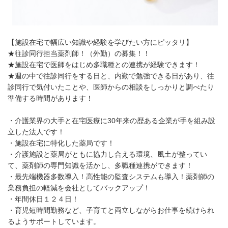
【施設在宅で幅広い知識や経験を学びたい方にピッタリ】
★往診同行担当薬剤師！（外勤）の募集！！
★施設在宅で医師をはじめ多職種との連携が経験できます！
★週の中で往診同行をする日と、内勤で勉強できる日があり、往
診同行で気付いたことや、医師からの相談をしっかりと調べたり
準備する時間があります！
・介護業界の大手と在宅医療に30年来の歴ある企業が手を組み設
立した法人です！
・施設在宅に特化した薬局です！
・介護施設と薬局がともに協力し合える環境、風土が整ってい
て、薬剤師の専門知識を活かし、多職種連携ができます！
・最先端機器多数導入！高性能の監査システムも導入！薬剤師の
業務負担の軽減を会社としてバックアップ！
・年間休日１２４日！
・育児短時間勤務など、子育てと両立しながらお仕事を続けられ
るようサポートしています。