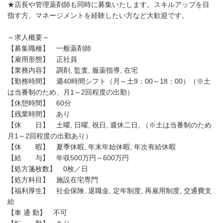
★店長や管理薬剤師も同時に募集いたします。スキルアップを目
指す方、マネージメントを経験したい方など大歓迎です。
～求人概要～
【募集職種】 一般薬剤師
【雇用形態】 正社員
【業務内容】 調剤, 監査, 服薬指導, 在宅
【勤務時間】 週40時間シフト（月～土9：00～18：00）（※土
は当番制のため、月1～2回程度の出勤）
【休憩時間】 60分
【残業時間】 あり
【休 日】 土曜, 日曜, 祝日, 週休二日, （※土は当番制のため
月1～2回程度の出勤あり）
【休 暇】 夏季休暇, 年末年始休暇, 年次有給休暇
【給 与】 年収500万円～600万円
【処方箋枚数】 0枚／日
【処方科目】 施設在宅専門
【福利厚生】 社会保険, 退職金, 定年制度, 再雇用制度, 交通費支
給
【車 通 勤】 不可