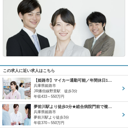
この求人に近い求人はこちら
【姫路市】マイカー通勤可能／年間休日1…
兵庫県姫路市
JR播但線野里駅 徒歩3分
年収433～550万円
夢前川駅より徒歩3分★総合病院門前で複…
兵庫県姫路市
夢前川駅より徒歩3分
年収370～550万円