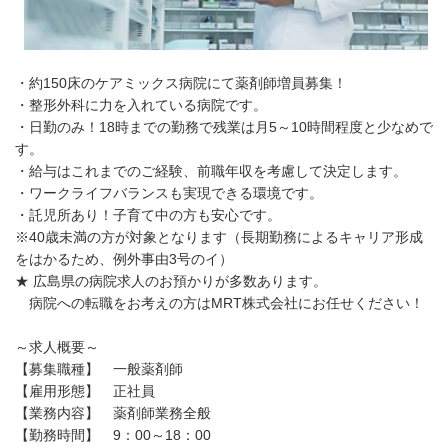
・約150床のケアミックス病院にて薬剤師増員募集！
・整形外科に力を入れている病院です。
・日勤のみ！18時までの勤務で残業は月5～10時間程度と少なめで
す。
・給与はこれまでのご経験、前職年収を考慮して決定します。
・ワークライフバランスも実現できる環境です。
・託児所あり！子育て中の方も安心です。
※40歳未満の方が対象となります（長期勤務によるキャリア形成
をはかるため、例外事由3号のイ）
★ 広島県の病院求人のお預かりが多数あります。
病院への転職をお考えの方はMRT株式会社にお任せください！
～求人概要～
【募集職種】 一般薬剤師
【雇用形態】 正社員
【業務内容】 薬剤師業務全般
【勤務時間】 9：00～18：00