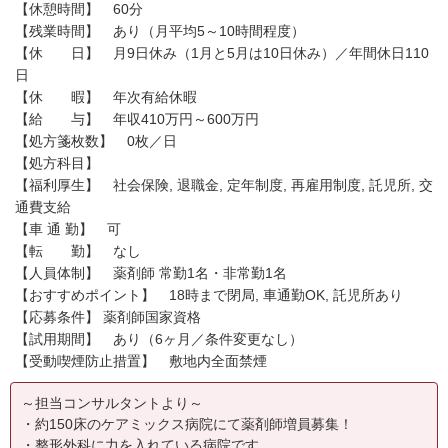
【休憩時間】 60分
【残業時間】 あり（月平均5～10時間程度）
【休 日】 月9日休み（1月と5月は10日休み）／年間休日110
日
【休 暇】 年次有給休暇
【給 与】 年収410万円～600万円
【処方箋枚数】 0枚／日
【処方科目】
【福利厚生】 社会保険, 退職金, 定年制度, 再雇用制度, 託児所, 交
通費支給
【車 通 勤】 可
【転 勤】 なし
【人員体制】 薬剤師 常勤1名・非常勤1名
【おすすめポイント】 18時まで閉局, 車通勤OK, 託児所あり
【応募条件】 薬剤師国家資格
【試用期間】 あり（6ヶ月／条件変更なし）
【受動喫煙防止措置】 敷地内全面禁煙
～担当コンサルタントより～
・約150床のケアミックス病院にて薬剤師増員募集！
・整形外科に力を入れている病院です。