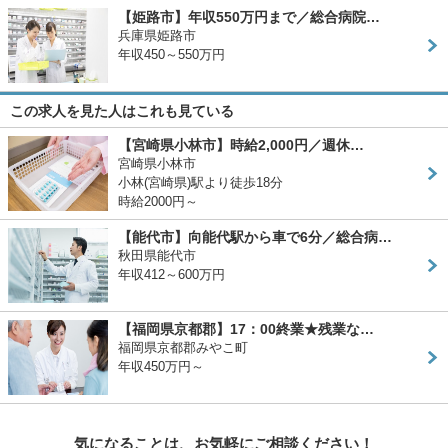
【姫路市】年収550万円まで／総合病院…
兵庫県姫路市
年収450～550万円
この求人を見た人はこれも見ている
【宮崎県小林市】時給2,000円／週休…
宮崎県小林市
小林(宮崎県)駅より徒歩18分
時給2000円～
【能代市】向能代駅から車で6分／総合病…
秋田県能代市
年収412～600万円
【福岡県京都郡】17：00終業★残業な…
福岡県京都郡みやこ町
年収450万円～
気になることは、お気軽にご相談ください！