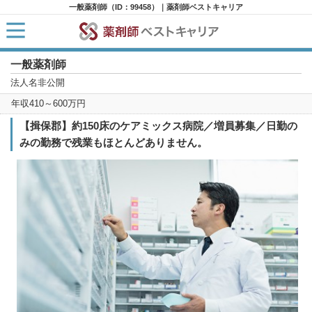
一般薬剤師（ID：99458）｜薬剤師ベストキャリア
一般薬剤師
HOME
求人検索
法人名非公開
新着求人
年収410～600万円
求人ランキング
キャリアアドバイザー紹介
【揖保郡】約150床のケアミックス病院／増員募集／日勤の
コラム
みの勤務で残業もほとんどありません。
転職支援サービスに申し込む