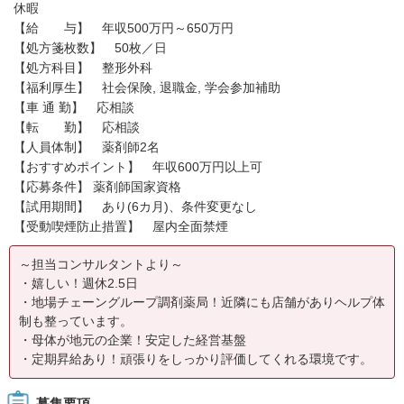
休暇
【給 与】 年収500万円～650万円
【処方箋枚数】 50枚／日
【処方科目】 整形外科
【福利厚生】 社会保険, 退職金, 学会参加補助
【車 通 勤】 応相談
【転 勤】 応相談
【人員体制】 薬剤師2名
【おすすめポイント】 年収600万円以上可
【応募条件】 薬剤師国家資格
【試用期間】 あり(6カ月)、条件変更なし
【受動喫煙防止措置】 屋内全面禁煙
～担当コンサルタントより～
・嬉しい！週休2.5日
・地場チェーングループ調剤薬局！近隣にも店舗がありヘルプ体
制も整っています。
・母体が地元の企業！安定した経営基盤
・定期昇給あり！頑張りをしっかり評価してくれる環境です。
募集要項