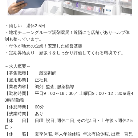
・嬉しい！週休2.5日
・地場チェーングループ調剤薬局！近隣にも店舗がありヘルプ体
制も整っています。
・母体が地元の企業！安定した経営基盤
・定期昇給あり！頑張りをしっかり評価してくれる環境です。
～求人概要～
【募集職種】 一般薬剤師
【雇用形態】 正社員
【業務内容】 調剤, 監査, 服薬指導
【勤務時間】 平日9：00～18：30／ 土曜日9：00～12：30※週4
0時間勤務
【休憩時間】 60分
【残業時間】 あり
【休 日】 日曜, 祝日, 週休二日, その他1日・土午後＜週休2.5
日＞
【休 暇】 夏季休暇, 年末年始休暇, 年次有給休暇, 出産・育児