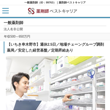
一般薬剤師（ID：99763）｜薬剤師ベストキャリア
一般薬剤師
HOME
求人検索
法人名非公開
新着求人
年収500～650万円
求人ランキング
キャリアアドバイザー紹介
【いちき串木野市】週休2.5日／地場チェーングループ調剤
コラム
薬局／安定した経営基盤／定期昇給あり
転職支援サービスに申し込む