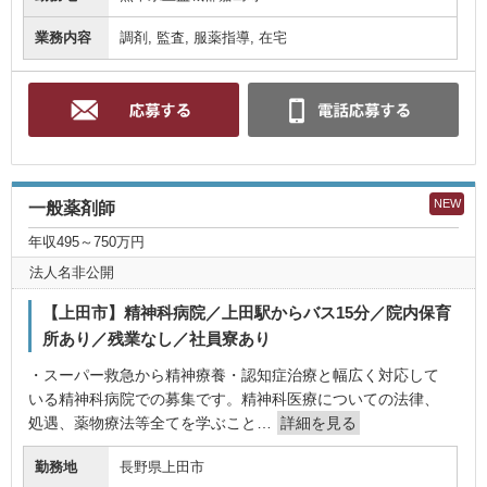
業務内容
調剤, 監査, 服薬指導, 在宅
NEW
一般薬剤師
年収495～750万円
法人名非公開
【上田市】精神科病院／上田駅からバス15分／院内保育
所あり／残業なし／社員寮あり
・スーパー救急から精神療養・認知症治療と幅広く対応して
いる精神科病院での募集です。精神科医療についての法律、
処遇、薬物療法等全てを学ぶこと…
詳細を見る
勤務地
長野県上田市