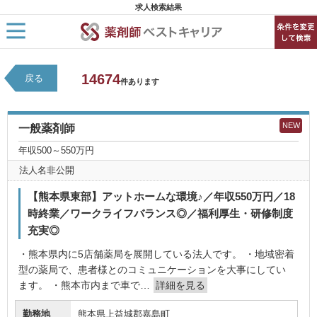
求人検索結果
HOME
14674
戻る
求人検索
件あります
新着求人
求人ランキング
キャリアアドバイザー紹介
NEW
一般薬剤師
コラム
転職支援サービスに申し込む
年収500～550万円
法人名非公開
【熊本県東部】アットホームな環境♪／年収550万円／18
時終業／ワークライフバランス◎／福利厚生・研修制度
充実◎
・熊本県内に5店舗薬局を展開している法人です。 ・地域密着
型の薬局で、患者様とのコミュニケーションを大事にしてい
ます。 ・熊本市内まで車で…
詳細を見る
勤務地
熊本県上益城郡嘉島町