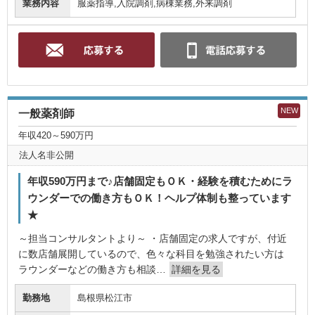
業務内容
服薬指導,入院調剤,病棟業務,外来調剤
NEW
一般薬剤師
年収420～590万円
法人名非公開
年収590万円まで♪店舗固定もＯＫ・経験を積むためにラ
ウンダーでの働き方もＯＫ！ヘルプ体制も整っています
★
～担当コンサルタントより～ ・店舗固定の求人ですが、付近
に数店舗展開しているので、色々な科目を勉強されたい方は
ラウンダーなどの働き方も相談…
詳細を見る
勤務地
島根県松江市