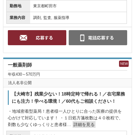
勤務地
東京都町田市
業務内容
調剤, 監査, 服薬指導
NEW
一般薬剤師
年収430～570万円
法人名非公開
【大崎市】残業少ない！18時定時で帰れる！／在宅業務
にも注力！学べる環境！／60代もご相談ください！
・地域密着型薬局！患者様一人ひとりに合った医療の提供を
心がけて対応しています！ ・１日処方箋枚数は４０枚程で、
剤数も少なくゆっくりと患者様…
詳細を見る