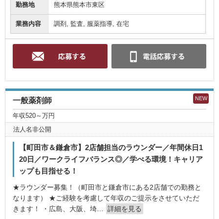
勤務地
熊本県熊本市東区
業務内容
調剤, 監査, 服薬指導, 在宅
NEW
一般薬剤師
年収520～万円
法人名非公開
【町田市＆鎌倉市】2店舗担当のラウンダー／年間休日1
20日／ワークライフバランス◎／学べる環境！キャリア
ップも目指せる！
★ラウンダー募集！（町田市と鎌倉市にある2店舗での勤務と
なります） ★ご経験を考慮して年収のご提示をさせていただ
きます！ ・広島、大阪、埼…
詳細を見る