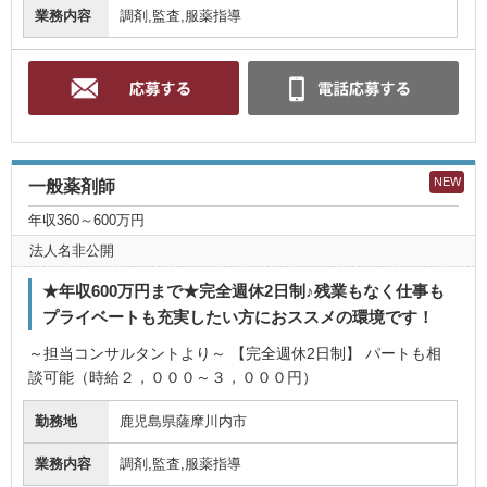
業務内容
調剤,監査,服薬指導
NEW
一般薬剤師
年収360～600万円
法人名非公開
★年収600万円まで★完全週休2日制♪残業もなく仕事も
プライベートも充実したい方におススメの環境です！
～担当コンサルタントより～ 【完全週休2日制】 パートも相
談可能（時給２，０００～３，０００円）
勤務地
鹿児島県薩摩川内市
業務内容
調剤,監査,服薬指導