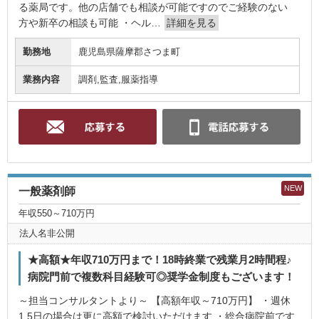
る薬局です。他の店舗でも相談が可能ですのでご経験のない
方や新卒の相談も可能 ・ヘル…
詳細を見る
勤務地
鹿児島県薩摩郡さつま町
業務内容
調剤,監査,服薬指導
NEW
一般薬剤師
年収550～710万円
法人名非公開
★高額★年収710万円まで！18時終業で残業月2時間程♪
病院門前で複数科目経験可◎奨学金制度もございます！
～担当コンサルタントより～ 【高額年収～710万円】 ・週休
1.5日の場合は更に高額で検討いただけます ・総合病院前です