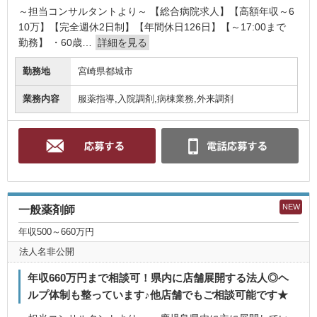
～担当コンサルタントより～ 【総合病院求人】【高額年収～6
10万】【完全週休2日制】【年間休日126日】【～17:00まで
勤務】 ・60歳…
詳細を見る
勤務地
宮崎県都城市
業務内容
服薬指導,入院調剤,病棟業務,外来調剤
NEW
一般薬剤師
年収500～660万円
法人名非公開
年収660万円まで相談可！県内に店舗展開する法人◎ヘ
ルプ体制も整っています♪他店舗でもご相談可能です★