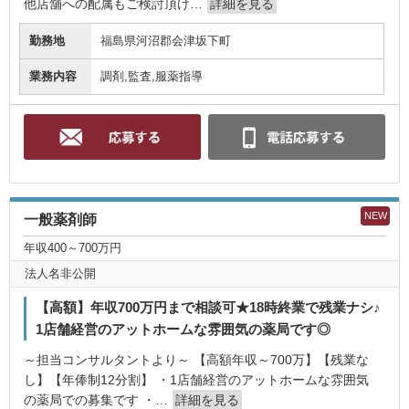
他店舗への配属もご検討頂け…
詳細を見る
勤務地
福島県河沼郡会津坂下町
業務内容
調剤,監査,服薬指導
NEW
一般薬剤師
年収400～700万円
法人名非公開
【高額】年収700万円まで相談可★18時終業で残業ナシ♪
1店舗経営のアットホームな雰囲気の薬局です◎
～担当コンサルタントより～ 【高額年収～700万】【残業な
し】【年俸制12分割】 ・1店舗経営のアットホームな雰囲気
の薬局での募集です ・…
詳細を見る