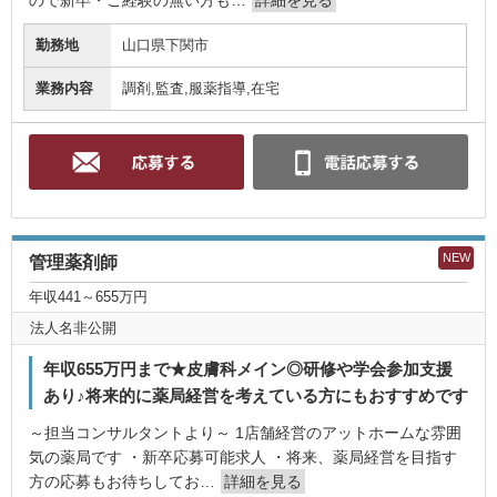
ので新卒・ご経験の無い方も…
詳細を見る
勤務地
山口県下関市
業務内容
調剤,監査,服薬指導,在宅
NEW
管理薬剤師
年収441～655万円
法人名非公開
年収655万円まで★皮膚科メイン◎研修や学会参加支援
あり♪将来的に薬局経営を考えている方にもおすすめです
～担当コンサルタントより～ 1店舗経営のアットホームな雰囲
気の薬局です ・新卒応募可能求人 ・将来、薬局経営を目指す
方の応募もお待ちしてお…
詳細を見る