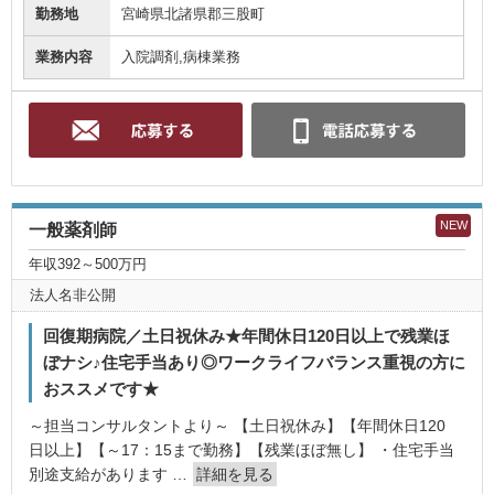
勤務地
宮崎県北諸県郡三股町
業務内容
入院調剤,病棟業務
NEW
一般薬剤師
年収392～500万円
法人名非公開
回復期病院／土日祝休み★年間休日120日以上で残業ほ
ぼナシ♪住宅手当あり◎ワークライフバランス重視の方に
おススメです★
～担当コンサルタントより～ 【土日祝休み】【年間休日120
日以上】【～17：15まで勤務】【残業ほぼ無し】 ・住宅手当
別途支給があります …
詳細を見る