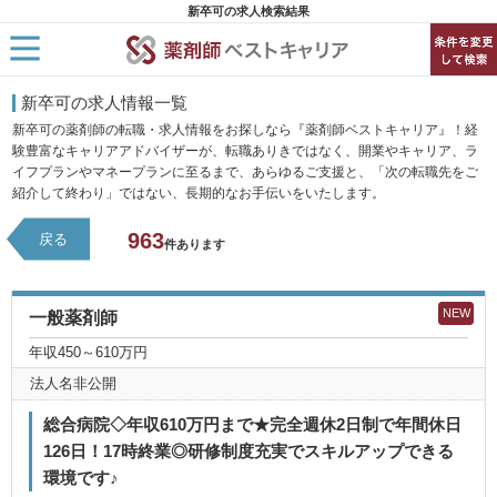
新卒可の求人検索結果
HOME
新卒可の求人情報一覧
求人検索
新卒可の薬剤師の転職・求人情報をお探しなら『薬剤師ベストキャリア』！経
新着求人
験豊富なキャリアアドバイザーが、転職ありきではなく、開業やキャリア、ラ
求人ランキング
イフプランやマネープランに至るまで、あらゆるご支援と、「次の転職先をご
キャリアアドバイザー紹介
紹介して終わり」ではない、長期的なお手伝いをいたします。
コラム
転職支援サービスに申し込む
963
戻る
件あります
NEW
一般薬剤師
年収450～610万円
法人名非公開
総合病院◇年収610万円まで★完全週休2日制で年間休日
126日！17時終業◎研修制度充実でスキルアップできる
環境です♪