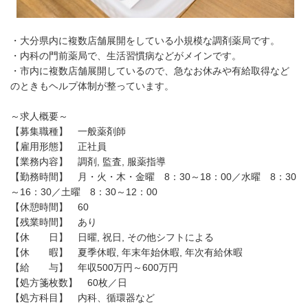
・大分県内に複数店舗展開をしている小規模な調剤薬局です。
・内科の門前薬局で、生活習慣病などがメインです。
・市内に複数店舗展開しているので、急なお休みや有給取得など
のときもヘルプ体制が整っています。
～求人概要～
【募集職種】 一般薬剤師
【雇用形態】 正社員
【業務内容】 調剤, 監査, 服薬指導
【勤務時間】 月・火・木・金曜 8：30～18：00／水曜 8：30
～16：30／土曜 8：30～12：00
【休憩時間】 60
【残業時間】 あり
【休 日】 日曜, 祝日, その他シフトによる
【休 暇】 夏季休暇, 年末年始休暇, 年次有給休暇
【給 与】 年収500万円～600万円
【処方箋枚数】 60枚／日
【処方科目】 内科、循環器など