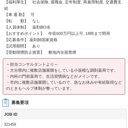
【福利厚生】 社会保険, 退職金, 定年制度, 再雇用制度, 交通費支
給
【車 通 勤】 可
【転 勤】 なし
【人員体制】 薬剤師3名
【おすすめポイント】 年収600万円以上可, 18時まで閉局
【応募条件】 薬剤師国家資格
【試用期間】 あり
【受動喫煙防止措置】 敷地内全面禁煙
～担当コンサルタントより～
・大分県内に複数店舗展開をしている小規模な調剤薬局です。
・内科の門前薬局で、生活習慣病などがメインです。
・市内に複数店舗展開しているので、急なお休みや有給取得など
のときもヘルプ体制が整っています。
募集要項
JOB ID
321459