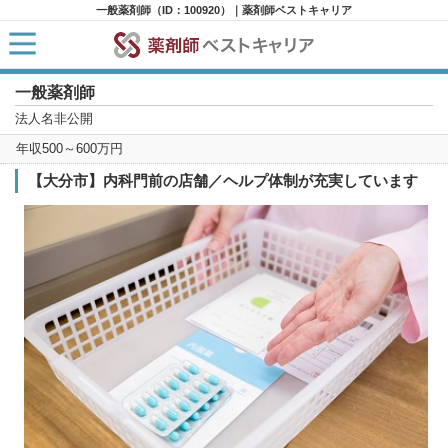
一般薬剤師（ID：100920）｜薬剤師ベストキャリア
一般薬剤師
HOME
求人検索
法人名非公開
新着求人
年収500～600万円
求人ランキング
キャリアアドバイザー紹介
【大分市】内科門前の店舗／ヘルプ体制が充実しています
コラム
転職支援サービスに申し込む