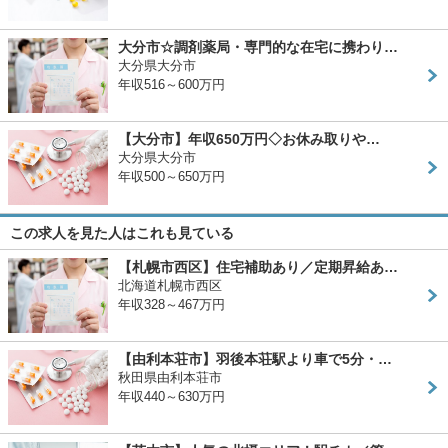
大分市☆調剤薬局・専門的な在宅に携わり…
大分県大分市
年収516～600万円
【大分市】年収650万円◇お休み取りや…
大分県大分市
年収500～650万円
この求人を見た人はこれも見ている
【札幌市西区】住宅補助あり／定期昇給あ…
北海道札幌市西区
年収328～467万円
【由利本荘市】羽後本荘駅より車で5分・…
秋田県由利本荘市
年収440～630万円