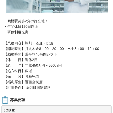
・鶴橋駅徒歩2分の好立地！
・年間休日120日以上
・研修制度充実
【業務内容】調剤・監査・投薬
【開局時間】月火木金8：00～20：00 水土8：00～12：00
【勤務時間】週平均40時間シフト
【休 日】週休2日
【給 与】年収450万円～550万円
【処方科目】広域
【保 険】各種完備
【福利厚生】退職金制度
【応募条件】 薬剤師国家資格
募集要項
JOB ID