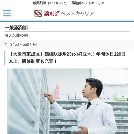
一般薬剤師（ID：86257）｜薬剤師ベストキャリア
一般薬剤師
HOME
求人検索
法人名非公開
新着求人
年収450～550万円
求人ランキング
キャリアアドバイザー紹介
【大阪市東成区】鶴橋駅徒歩2分の好立地！年間休日120日
コラム
以上、研修制度も充実！
転職支援サービスに申し込む