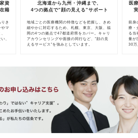
家資
北海道から九州・沖縄まで、
医
在籍
4つの拠点で”顔の見える”サポート
ありき
地域ごとの医療機関の特徴などを把握し、きめ
前身
ンやマ
細やかに対応するため、札幌、東京、大阪、福
療・
と、
岡の4つの拠点で47都道府県をカバー。キャリ
る当
ない、
アカウンセリングや面接の同行など、”顔の見
量が
えるサービス”を強みとしています。
30