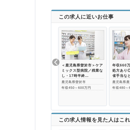
この求人に近いお仕事
＜鹿児島県曽於市＞ケア
年収660
ミックス型病院／残業な
処方あり
し・17時半終…
省手当な
鹿児島県曽於市
鹿児島県鹿
年収450～600万円
年収480～
この求人情報を見た人はこ