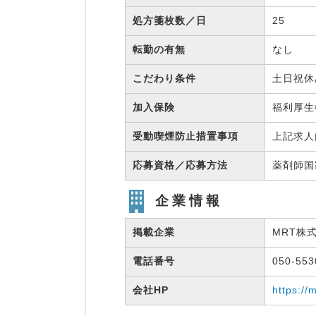
処方箋枚数／日
25
転勤の有無
なし
こだわり条件
土日祝休
加入保険
福利厚
受動喫煙防止措置事項
上記求人
応募資格／応募方法
薬剤師
企業情報
掲載企業
MRT株
電話番号
050-55
会社HP
https://