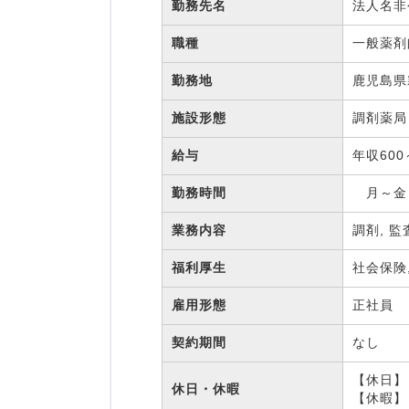
勤務先名
法人名
職種
一般薬
勤務地
鹿児島県
施設形態
調剤薬
給与
年収600
勤務時間
月～金：
業務内容
調剤, 監
福利厚生
社会保険
雇用形態
正社員
契約期間
なし
【休日】 
休日・休暇
【休暇】