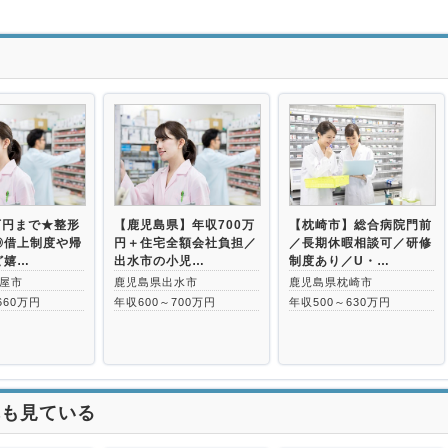
>
万円まで★整形
【鹿児島県】年収700万
【枕崎市】総合病院門前
◎借上制度や帰
円＋住宅全額会社負担／
／長期休暇相談可／研修
ど嬉…
出水市の小児…
制度あり／U・…
屋市
鹿児島県出水市
鹿児島県枕崎市
660万円
年収600～700万円
年収500～630万円
れも見ている