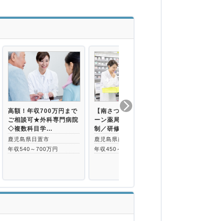
高額！年収700万円まで
【南さつま市】地場チェ
指宿駅より徒
ご相談可★外科専門病院
ーン薬局／完全週休2日
全週休3日・
◇複数科目学…
制／研修制度充…
8日・別途住
鹿児島県日置市
鹿児島県南さつま市
鹿児島県指宿
年収540～700万円
年収450～650万円
指宿駅より徒歩
年収354～63