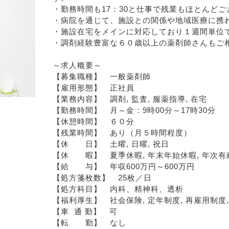
・勤務時間も17：30と仕事で残業もほとんど
・病院を通じて、施設との関係や地域医療に携
・施設在宅をメインに対応しており１週間単位
・調剤経験豊富な６０歳以上の薬剤師さんもご
～求人概要～
【募集職種】　一般薬剤師
【雇用形態】　正社員
【業務内容】　調剤, 監査, 服薬指導, 在宅
【勤務時間】　月～金：9時00分～17時30分
【休憩時間】　６０分
【残業時間】　あり（月５時間程度）
【休　　日】　土曜, 日曜, 祝日
【休　　暇】　夏季休暇, 年末年始休暇, 年次有
【給　　与】　年収600万円～600万円
【処方箋枚数】　25枚／日
【処方科目】　内科、精神科、透析
【福利厚生】　社会保険, 定年制度, 再雇用制度
【車  通 勤】　可
【転　　勤】　なし