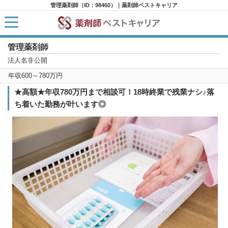
管理薬剤師（ID：98460）｜薬剤師ベストキャリア
管理薬剤師
HOME
求人検索
法人名非公開
新着求人
年収600～780万円
求人ランキング
キャリアアドバイザー紹介
★高額★年収780万円まで相談可！18時終業で残業ナシ♪落
コラム
ち着いた勤務が叶います◎
転職支援サービスに申し込む