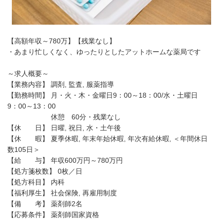
【高額年収～780万】【残業なし】
・あまり忙しくなく、ゆったりとしたアットホームな薬局です
～求人概要～
【業務内容】 調剤, 監査, 服薬指導
【勤務時間】 月・火・木・金曜日9：00～18：00/水・土曜日
9：00～13：00
休憩 60分・残業なし
【休 日】 日曜, 祝日, 水・土午後
【休 暇】 夏季休暇, 年末年始休暇, 年次有給休暇, ＜年間休日
数105日＞
【給 与】 年収600万円～780万円
【処方箋枚数】 0枚／日
【処方科目】 内科
【福利厚生】 社会保険, 再雇用制度
【備 考】 薬剤師2名
【応募条件】 薬剤師国家資格