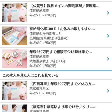
【佐賀県】眼科メインの調剤薬局／管理薬…
佐賀県武雄市
年収500～720万円
有給消化率100％！お休みの取りやすい…
佐賀県西松浦郡有田町
黒川(佐賀県)駅より徒歩4分
年収460～650万円
年収650万円まで相談可◇18時終業で…
佐賀県武雄市
武雄温泉駅より徒歩11分
年収400～650万円
この求人を見た人はこれも見ている
【西日暮里】年収600万円まで／休み方…
東京都荒川区
年収500～600万円
【釧路市】釧路駅より車で15分／クリニ…
北海道釧路市