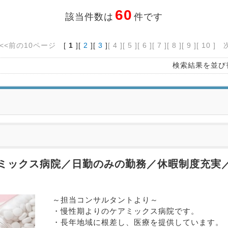
60
該当件数は
件です
<<前の10ページ
[
1
][
2
][
3
]
[ 4 ]
[ 5 ]
[ 6 ]
[ 7 ]
[ 8 ]
[ 9 ]
[ 10 ]
検索結果を並び
ミックス病院／日勤のみの勤務／休暇制度充実
～担当コンサルタントより～

・慢性期よりのケアミックス病院です。

・長年地域に根差し、医療を提供しています。
