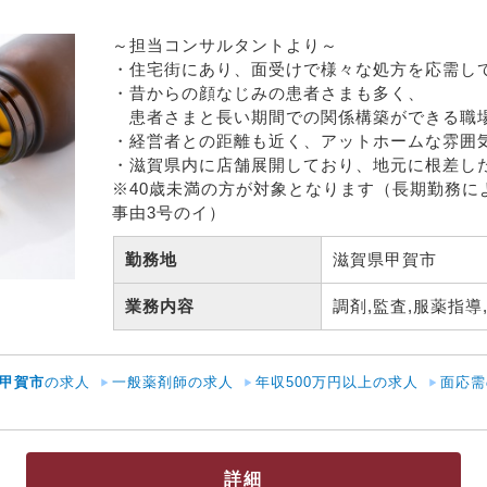
～担当コンサルタントより～

・住宅街にあり、面受けで様々な処方を応需して
・昔からの顔なじみの患者さまも多く、

　患者さまと長い期間での関係構築ができる職場
・経営者との距離も近く、アットホームな雰囲気
・滋賀県内に店舗展開しており、地元に根差した
※40歳未満の方が対象となります（長期勤務に
事由3号のイ）
勤務地
滋賀県甲賀市 
業務内容
調剤,監査,服薬指導,
甲賀市
の求人
一般薬剤師の求人
年収500万円以上の求人
面応需
詳細