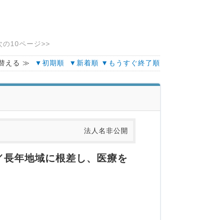
次の10ページ>>
替える ≫
▼初期順
▼新着順
▼もうすぐ終了順
法人名非公開
／長年地域に根差し、医療を