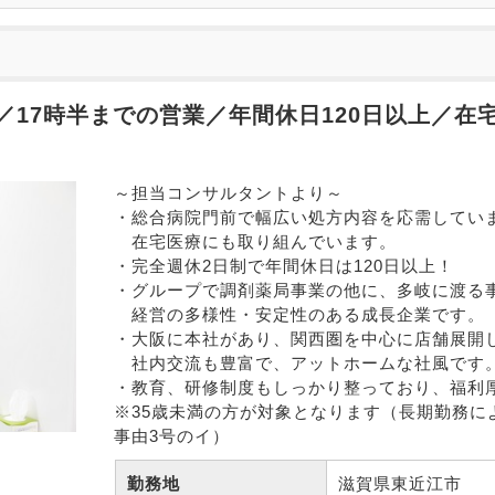
／17時半までの営業／年間休日120日以上／在
～担当コンサルタントより～

・総合病院門前で幅広い処方内容を応需していま
　在宅医療にも取り組んでいます。

・完全週休2日制で年間休日は120日以上！

・グループで調剤薬局事業の他に、多岐に渡る事
　経営の多様性・安定性のある成長企業です。

・大阪に本社があり、関西圏を中心に店舗展開し
　社内交流も豊富で、アットホームな社風です。
・教育、研修制度もしっかり整っており、福利厚
※35歳未満の方が対象となります（長期勤務に
事由3号のイ）
勤務地
滋賀県東近江市 