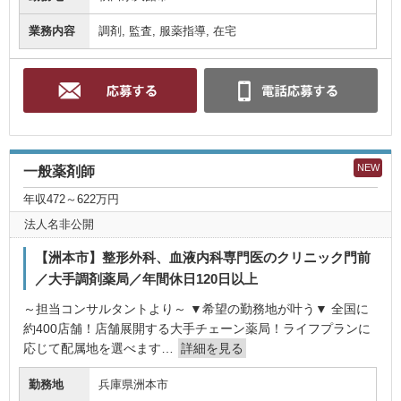
業務内容
調剤, 監査, 服薬指導, 在宅
NEW
一般薬剤師
年収472～622万円
法人名非公開
【洲本市】整形外科、血液内科専門医のクリニック門前
／大手調剤薬局／年間休日120日以上
～担当コンサルタントより～ ▼希望の勤務地が叶う▼ 全国に
約400店舗！店舗展開する大手チェーン薬局！ライフプランに
応じて配属地を選べます…
詳細を見る
勤務地
兵庫県洲本市