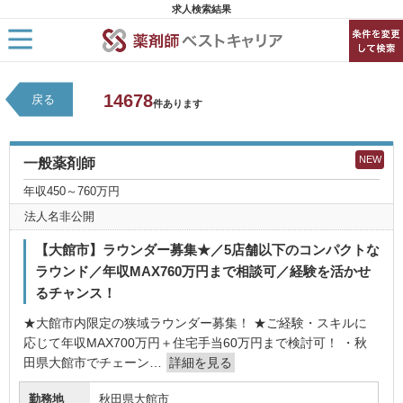
求人検索結果
HOME
14678
戻る
求人検索
件あります
新着求人
求人ランキング
キャリアアドバイザー紹介
NEW
一般薬剤師
コラム
転職支援サービスに申し込む
年収450～760万円
法人名非公開
【大館市】ラウンダー募集★／5店舗以下のコンパクトな
ラウンド／年収MAX760万円まで相談可／経験を活かせ
るチャンス！
★大館市内限定の狭域ラウンダー募集！ ★ご経験・スキルに
応じて年収MAX700万円＋住宅手当60万円まで検討可！ ・秋
田県大館市でチェーン…
詳細を見る
勤務地
秋田県大館市