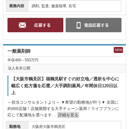
業務内容
調剤, 監査, 服薬指導, 在宅
NEW
一般薬剤師
年収400～550万円
法人名非公開
【大阪市鶴見区】福鶴見駅すぐの好立地／透析を中心に
幅広く処方箋を応需／大手調剤薬局／年間休日120日以
上
～担当コンサルタントより～ ▼希望の勤務地が叶う▼ 全国に
約400店舗！店舗展開する大手チェーン薬局！ライフプランに
応じて配属地を選べます…
詳細を見る
勤務地
大阪府大阪市鶴見区