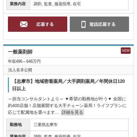
業務内容
調剤, 監査, 服薬指導, 在宅
NEW
一般薬剤師
年収496～646万円
法人名非公開
【志摩市】地域密着薬局／大手調剤薬局／年間休日120
日以上
～担当コンサルタントより～ ▼希望の勤務地が叶う▼ 全国に
約400店舗！店舗展開する大手チェーン薬局！ライフプランに
応じて配属地を選べます…
詳細を見る
勤務地
三重県志摩市
業務内容
調剤, 監査, 服薬指導, 在宅