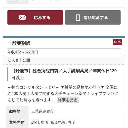
NEW
一般薬剤師
年収472～622万円
法人名非公開
【鈴鹿市】総合病院門前／大手調剤薬局／年間休日120
日以上
～担当コンサルタントより～ ▼希望の勤務地が叶う▼ 全国に
約400店舗！店舗展開する大手チェーン薬局！ライフプランに
応じて配属地を選べます…
詳細を見る
勤務地
三重県鈴鹿市
業務内容
調剤, 監査, 服薬指導, 在宅