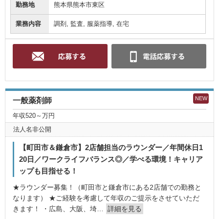
勤務地
熊本県熊本市東区
業務内容
調剤, 監査, 服薬指導, 在宅
NEW
一般薬剤師
年収520～万円
法人名非公開
【町田市＆鎌倉市】2店舗担当のラウンダー／年間休日1
20日／ワークライフバランス◎／学べる環境！キャリア
ップも目指せる！
★ラウンダー募集！（町田市と鎌倉市にある2店舗での勤務と
なります） ★ご経験を考慮して年収のご提示をさせていただ
きます！ ・広島、大阪、埼…
詳細を見る