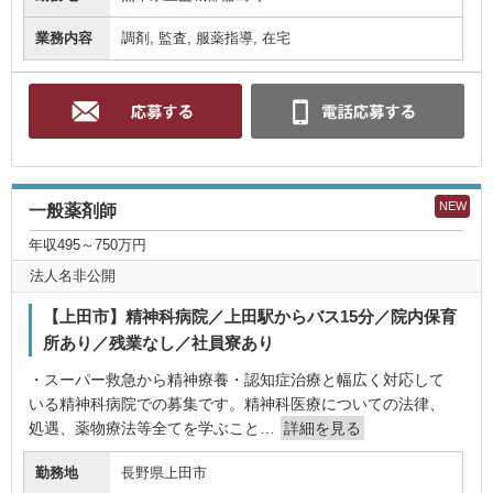
業務内容
調剤, 監査, 服薬指導, 在宅
NEW
一般薬剤師
年収495～750万円
法人名非公開
【上田市】精神科病院／上田駅からバス15分／院内保育
所あり／残業なし／社員寮あり
・スーパー救急から精神療養・認知症治療と幅広く対応して
いる精神科病院での募集です。精神科医療についての法律、
処遇、薬物療法等全てを学ぶこと…
詳細を見る
勤務地
長野県上田市