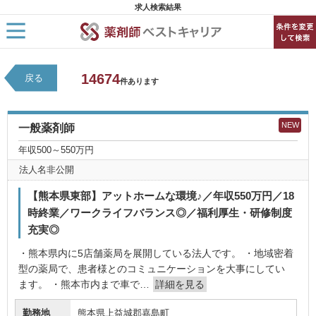
求人検索結果
HOME
14674
戻る
求人検索
件あります
新着求人
求人ランキング
キャリアアドバイザー紹介
NEW
一般薬剤師
コラム
転職支援サービスに申し込む
年収500～550万円
法人名非公開
【熊本県東部】アットホームな環境♪／年収550万円／18
時終業／ワークライフバランス◎／福利厚生・研修制度
充実◎
・熊本県内に5店舗薬局を展開している法人です。 ・地域密着
型の薬局で、患者様とのコミュニケーションを大事にしてい
ます。 ・熊本市内まで車で…
詳細を見る
勤務地
熊本県上益城郡嘉島町