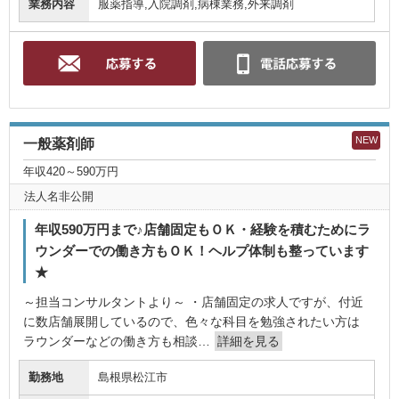
業務内容
服薬指導,入院調剤,病棟業務,外来調剤
NEW
一般薬剤師
年収420～590万円
法人名非公開
年収590万円まで♪店舗固定もＯＫ・経験を積むためにラ
ウンダーでの働き方もＯＫ！ヘルプ体制も整っています
★
～担当コンサルタントより～ ・店舗固定の求人ですが、付近
に数店舗展開しているので、色々な科目を勉強されたい方は
ラウンダーなどの働き方も相談…
詳細を見る
勤務地
島根県松江市