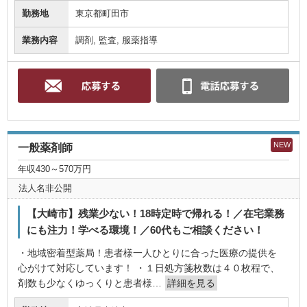
勤務地
東京都町田市
業務内容
調剤, 監査, 服薬指導
NEW
一般薬剤師
年収430～570万円
法人名非公開
【大崎市】残業少ない！18時定時で帰れる！／在宅業務
にも注力！学べる環境！／60代もご相談ください！
・地域密着型薬局！患者様一人ひとりに合った医療の提供を
心がけて対応しています！ ・１日処方箋枚数は４０枚程で、
剤数も少なくゆっくりと患者様…
詳細を見る