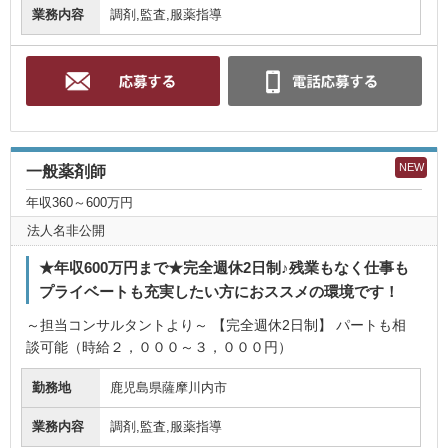
業務内容
調剤,監査,服薬指導
NEW
一般薬剤師
年収360～600万円
法人名非公開
★年収600万円まで★完全週休2日制♪残業もなく仕事も
プライベートも充実したい方におススメの環境です！
～担当コンサルタントより～ 【完全週休2日制】 パートも相
談可能（時給２，０００～３，０００円）
勤務地
鹿児島県薩摩川内市
業務内容
調剤,監査,服薬指導